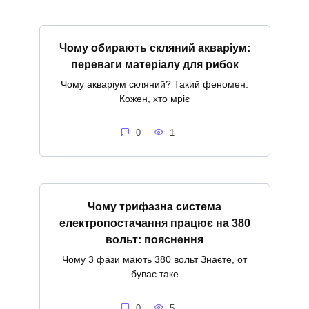
Чому обирають скляний акваріум:
переваги матеріалу для рибок
Чому акваріум скляний? Такий феномен.
Кожен, хто мріє
0
1
Чому трифазна система
електропостачання працює на 380
вольт: пояснення
Чому 3 фази мають 380 вольт Знаєте, от
буває таке
0
5