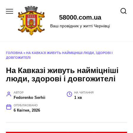
Перейти
до
58000.com.ua
вмісту
Ваш провідник у житті Чернівці
ГОЛОВНА
»
НА КАВКАЗІ ЖИВУТЬ НАЙМІЦНІШІ ЛЮДИ, ЗДОРОВІ І
ДОВГОЖИТЕЛІ
На Кавказі живуть найміцніші
люди, здорові і довгожителі
АВТОР
НА ЧИТАННЯ
Fedorenko Serhii
1 хв
ОПУБЛІКОВАНО
6 Квітня, 2026