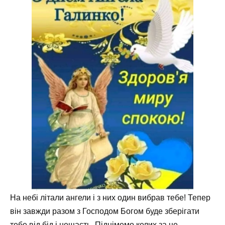
На небі літали ангели і з них один вибрав тебе! Тепер
він завжди разом з Господом Богом буде зберігати
тебе від бід і нещасть. Піднімемо келих за це