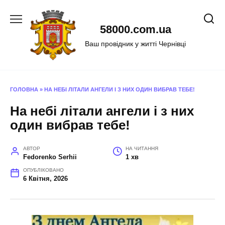
Перейти
до
58000.com.ua
вмісту
Ваш провідник у житті Чернівці
ГОЛОВНА
»
НА НЕБІ ЛІТАЛИ АНГЕЛИ І З НИХ ОДИН ВИБРАВ ТЕБЕ!
На небі літали ангели і з них
один вибрав тебе!
АВТОР
НА ЧИТАННЯ
Fedorenko Serhii
1 хв
ОПУБЛІКОВАНО
6 Квітня, 2026