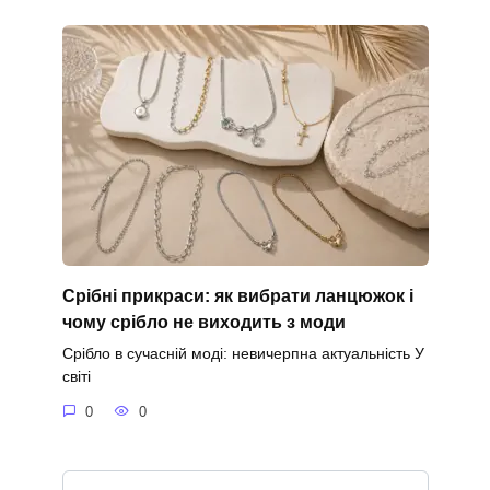
Срібні прикраси: як вибрати ланцюжок і
чому срібло не виходить з моди
Срібло в сучасній моді: невичерпна актуальність У
світі
0
0