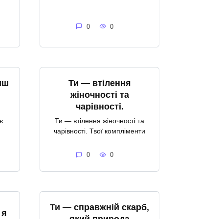
0
0
иш
Ти — втілення
жіночності та
чарівності.
є
Ти — втілення жіночності та
чарівності. Твої компліменти
0
0
Ти — справжній скарб,
 я