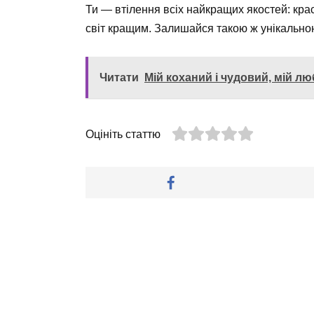
Ти — втілення всіх найкращих якостей: кра
світ кращим. Залишайся такою ж унікально
Читати
Мій коханий і чудовий, мій лю
Оцініть статтю