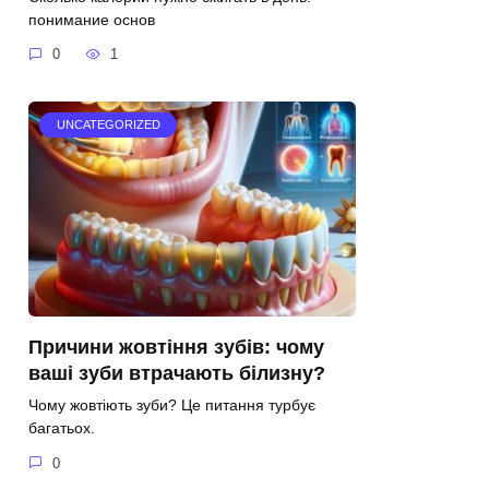
понимание основ
0
1
UNCATEGORIZED
Причини жовтіння зубів: чому
ваші зуби втрачають білизну?
Чому жовтіють зуби? Це питання турбує
багатьох.
0