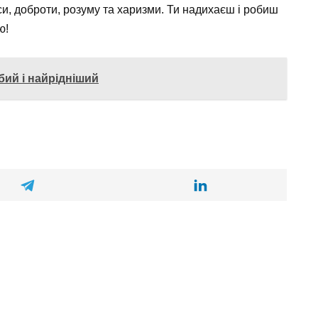
си, доброти, розуму та харизми. Ти надихаєш і робиш
ю!
бий і найрідніший