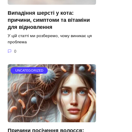
Випадіння шерсті у кота:
причини, симптоми та вітаміни
для відновлення
У цій статті ми розберемо, чому виникає ця
проблема
0
UNCATEGORIZED
Причини посічення волосся: