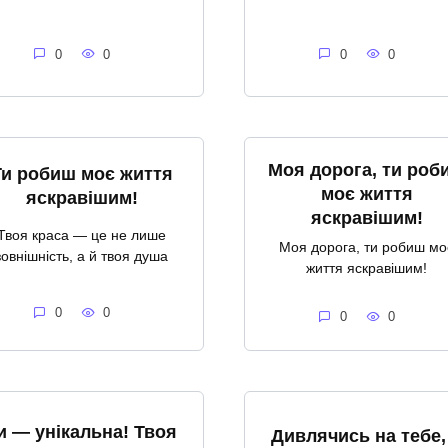
0
0
0
0
Моя дорога, ти роб
Ти робиш моє життя
моє життя
яскравішим!
яскравішим!
Твоя краса — це не лише
Моя дорога, ти робиш мо
зовнішність, а й твоя душа
життя яскравішим!
0
0
0
0
и — унікальна! Твоя
Дивлячись на тебе,