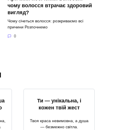
чому волосся втрачає здоровий
вигляд?
Чому січеться волосся: розкриваємо всі
причини Розпочнемо
0
я
ша
Ти — унікальна, і
ю
кожен твій жест
на,
Твоя краса невимовна, а душа
а
— безмежно світла.