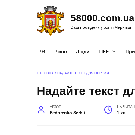
Перейти
до
58000.com.ua
вмісту
Ваш провідник у житті Чернівці
PR
Різне
Люди
LIFE
При
ГОЛОВНА
»
НАДАЙТЕ ТЕКСТ ДЛЯ ОБРІЗКИ.
Надайте текст дл
АВТОР
НА ЧИТА
Fedorenko Serhii
1 хв