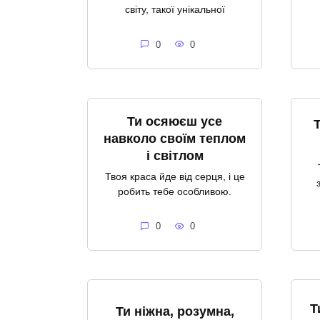
світу, такої унікальної
0
0
Ти осяюєш усе
навколо своїм теплом
і світлом
Твоя краса йде від серця, і це
робить тебе особливою.
0
0
Т
Ти ніжна, розумна,