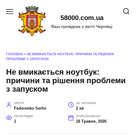
Перейти
до
58000.com.ua
вмісту
Ваш провідник у житті Чернівці
ГОЛОВНА
»
НЕ ВМИКАЄТЬСЯ НОУТБУК: ПРИЧИНИ ТА РІШЕННЯ
ПРОБЛЕМИ З ЗАПУСКОМ
Не вмикається ноутбук:
причини та рішення проблеми
з запуском
АВТОР
НА ЧИТАННЯ
Fedorenko Serhii
2 хв
ПЕРЕГЛЯДІВ
ОПУБЛІКОВАНО
1
18 Травня, 2026