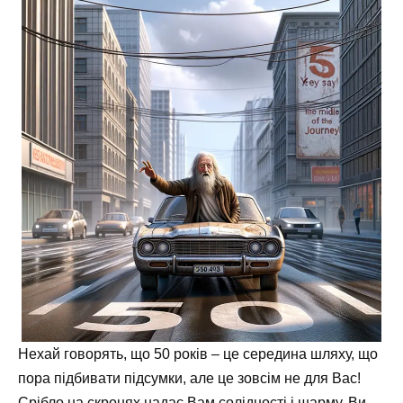
Нехай говорять, що 50 років – це середина шляху, що
пора підбивати підсумки, але це зовсім не для Вас!
Срібло на скронях надає Вам солідності і шарму. Ви