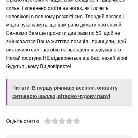
сильні і впевнено стоїте на ногах, як і личить
чоловікові в повному розквіті сил. Твердий погляд і
міцна рука кажуть, що вам рано думати про спокій!
Бажаємо Вам ще прожити два рази по 50, щоб не
змінювалася Ваша життєва позиція і принципи, щоб
вистачило сил і засобів на звершення задуманого.
Нехай фортуна НЕ відвернеться від Вас, нехай вірні
будуть ті, кому Ви довіряєте!
Читати
В першу річницю весілля, оповиту
ситцевою шаллю, вітаємо чудову пару!
Оцініть статтю