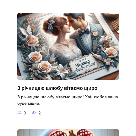
З річницею шлюбу вітаємо щиро
З річницею шлюбу вітаємо щиро! Хай любов ваша
буде міцна.
0
2