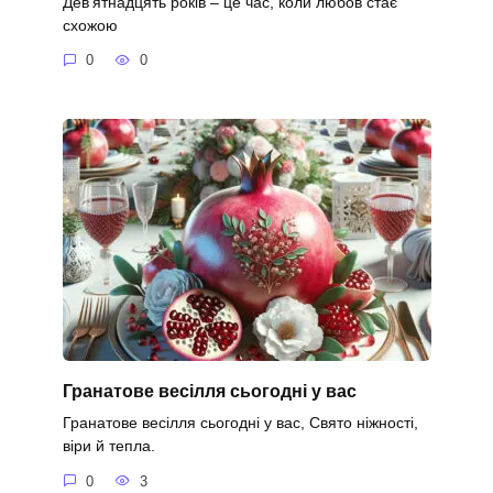
Дев’ятнадцять років – це час, коли любов стає
схожою
0
0
Гранатове весілля сьогодні у вас
Гранатове весілля сьогодні у вас, Свято ніжності,
віри й тепла.
0
3