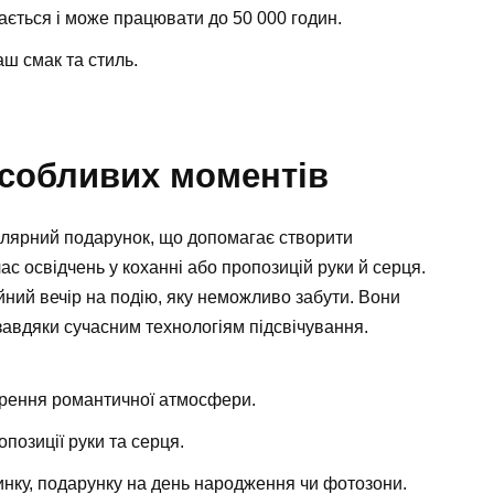
вається і може працювати до 50 000 годин.
аш смак та стиль.
особливих моментів
пулярний подарунок, що допомагає створити
с освідчень у коханні або пропозицій руки й серця.
йний вечір на подію, яку неможливо забути. Вони
 завдяки сучасним технологіям підсвічування.
орення романтичної атмосфери.
позиції руки та серця.
инку, подарунку на день народження чи фотозони.