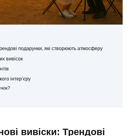
Трендові подарунки, які створюють атмосферу
их вивісок
нтів
кого інтер’єру
унок?
нові вивіски: Трендові