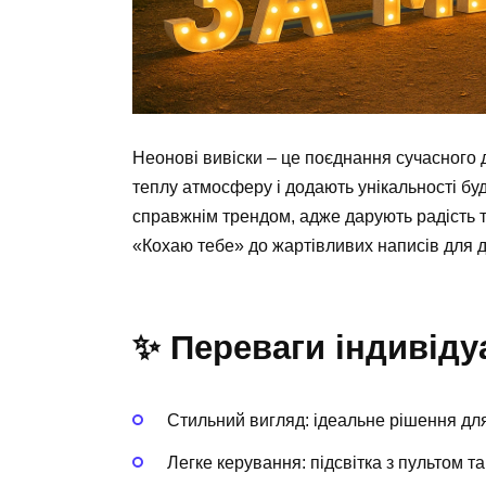
Неонові вивіски – це поєднання сучасного 
теплу атмосферу і додають унікальності буд
справжнім трендом, адже дарують радість т
«Кохаю тебе» до жартівливих написів для д
✨ Переваги індивіду
Стильний вигляд: ідеальне рішення для
Легке керування: підсвітка з пультом т