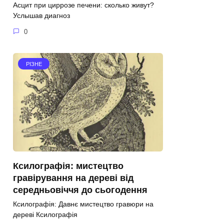
Асцит при циррозе печени: сколько живут?
Услышав диагноз
0
РІЗНЕ
Ксилографія: мистецтво
гравірування на дереві від
середньовіччя до сьогодення
Ксилографія: Давнє мистецтво гравюри на
дереві Ксилографія