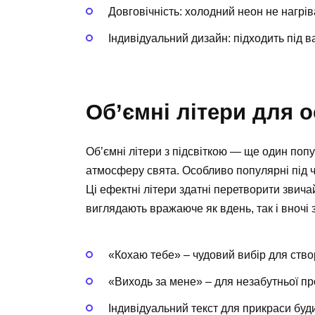
Довговічність: холодний неон не нагрі
Індивідуальний дизайн: підходить під в
Об’ємні літери для 
Об’ємні літери з підсвіткою — ще один по
атмосферу свята. Особливо популярні під ча
Ці ефектні літери здатні перетворити звича
виглядають вражаюче як вдень, так і вночі
«Кохаю тебе» – чудовий вибір для ств
«Виходь за мене» – для незабутньої про
Індивідуальний текст для прикраси буд