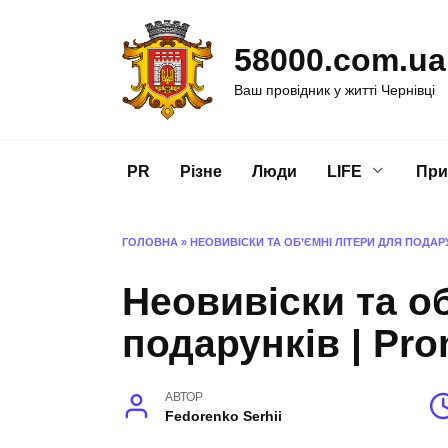
Перейти
до
58000.com.ua
вмісту
Ваш провідник у житті Чернівці
PR
Різне
Люди
LIFE
При
ГОЛОВНА
»
НЕОВИВІСКИ ТА ОБ’ЄМНІ ЛІТЕРИ ДЛЯ ПОДАРУ
Неовивіски та об
подарунків | Pron
АВТОР
Fedorenko Serhii