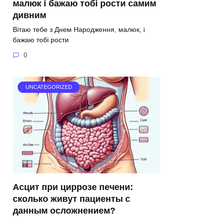
малюк і бажаю тобі рости самим
дивним
Вітаю тебе з Днем Народження, малюк, і
бажаю тобі рости
0
UNCATEGORIZED
Асцит при циррозе печени:
сколько живут пациенты с
данным осложнением?