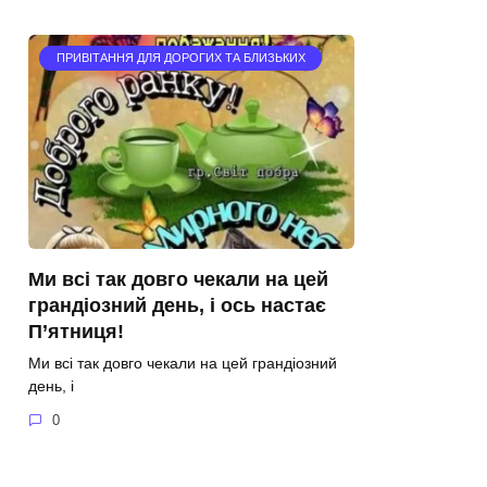
ПРИВІТАННЯ ДЛЯ ДОРОГИХ ТА БЛИЗЬКИХ
Ми всі так довго чекали на цей
грандіозний день, і ось настає
П’ятниця!
Ми всі так довго чекали на цей грандіозний
день, і
0