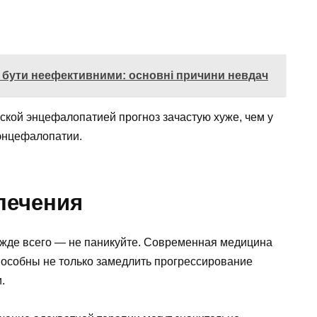
 бути неефективними: основні причини невдач
ской энцефалопатией прогноз зачастую хуже, чем у
энцефалопатии.
лечения
режде всего — не паникуйте. Современная медицина
пособны не только замедлить прогрессирование
.