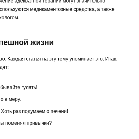
ение адекватной терапии могут значительно
используются медикаментозные средства, а также
хологом.
спешной жизни
. Каждая статья на эту тему упоминает это. Итак,
дят:
абывайте гулять!
о в меру.
 Хоть раз подумаем о печени!
 бы поменял привычки?