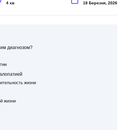
4 хв
18 Березня, 2026
тим диагнозом?
тии
алопатией
ительность жизни
й жизни