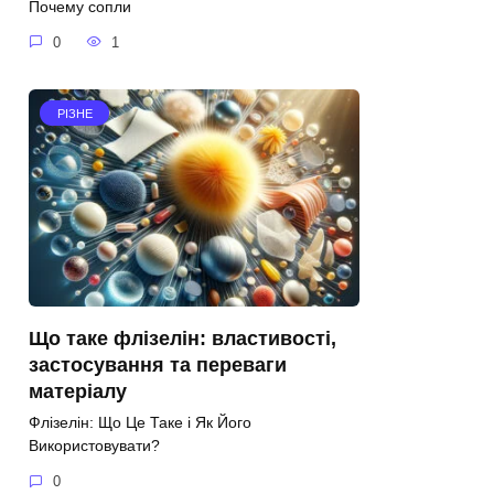
Почему сопли
0
1
РІЗНЕ
Що таке флізелін: властивості,
застосування та переваги
матеріалу
Флізелін: Що Це Таке і Як Його
Використовувати?
0