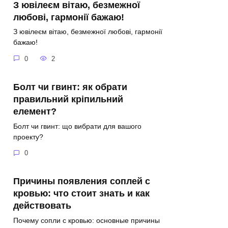
З ювілеєм вітаю, безмежної
любові, гармонії бажаю!
З ювілеєм вітаю, безмежної любові, гармонії
бажаю!
0
2
Болт чи гвинт: як обрати
правильний кріпильний
елемент?
Болт чи гвинт: що вибрати для вашого
проекту?
0
Причины появления соплей с
кровью: что стоит знать и как
действовать
Почему сопли с кровью: основные причины