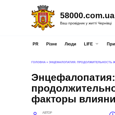
Перейти
до
58000.com.ua
вмісту
Ваш провідник у житті Чернівці
PR
Різне
Люди
LIFE
При
ГОЛОВНА
»
ЭНЦЕФАЛОПАТИЯ: ПРОДОЛЖИТЕЛЬНОСТЬ Ж
Энцефалопатия
продолжительно
факторы влиян
АВТОР