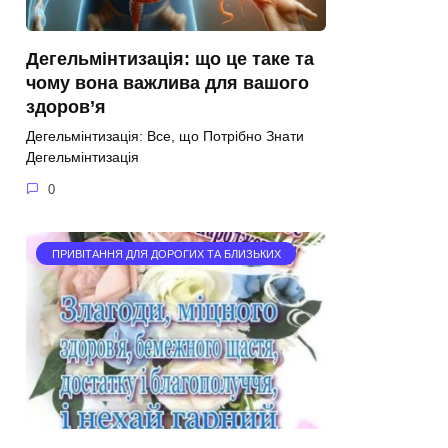
Дегельмінтизація: що це таке та
чому вона важлива для вашого
здоров’я
Дегельмінтизація: Все, що Потрібно Знати
Дегельмінтизація
0
ПРИВІТАННЯ ДЛЯ ДОРОГИХ ТА БЛИЗЬКИХ