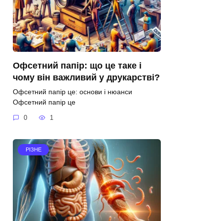
Офсетний папір: що це таке і
чому він важливий у друкарстві?
Офсетний папір це: основи і нюанси
Офсетний папір це
0
1
РІЗНЕ