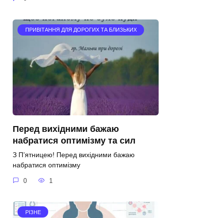
ПРИВІТАННЯ ДЛЯ ДОРОГИХ ТА БЛИЗЬКИХ
Перед вихідними бажаю
набратися оптимізму та сил
З П’ятницею! Перед вихідними бажаю
набратися оптимізму
0
1
РІЗНЕ