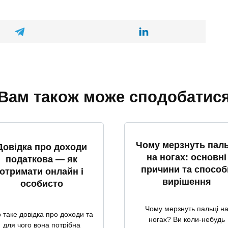
Вам також може сподобатис
Чому мерзнуть паль
Довідка про доходи
на ногах: основні
податкова — як
причини та способ
отримати онлайн і
вирішення
особисто
Чому мерзнуть пальці н
 таке довідка про доходи та
ногах? Ви коли-небудь
для чого вона потрібна