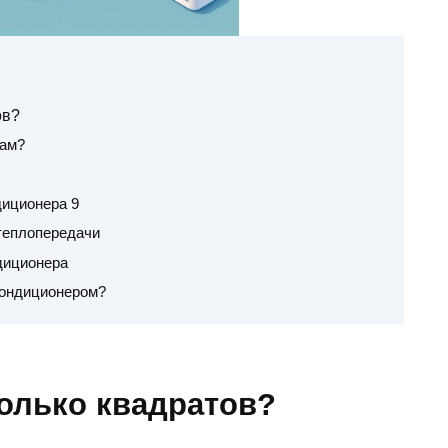
ов?
нам?
иционера 9
 теплопередачи
диционера
кондиционером?
колько квадратов?