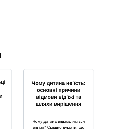
я
ці
Чому дитина не їсть:
основні причини
и
відмови від їжі та
шляхи вирішення
а
Чому дитина відмовляється
від їжі? Смішно думати, що