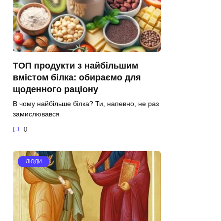
ТОП продукти з найбільшим
вмістом білка: обираємо для
щоденного раціону
В чому найбільше білка? Ти, напевно, не раз
замислювався
0
ЛЮДИ