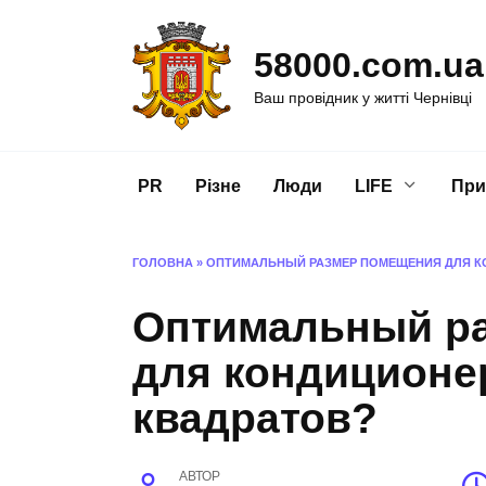
Перейти
до
58000.com.ua
вмісту
Ваш провідник у житті Чернівці
PR
Різне
Люди
LIFE
При
ГОЛОВНА
»
ОПТИМАЛЬНЫЙ РАЗМЕР ПОМЕЩЕНИЯ ДЛЯ КО
Оптимальный р
для кондиционер
квадратов?
АВТОР