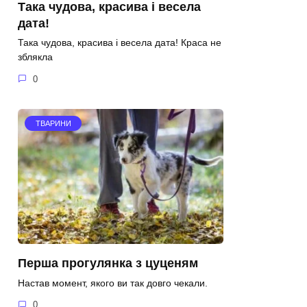
Така чудова, красива і весела
дата!
Така чудова, красива і весела дата! Краса не
зблякла
0
ТВАРИНИ
Перша прогулянка з цуценям
Настав момент, якого ви так довго чекали.
0