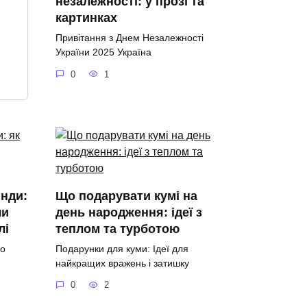
незалежності: у прозі та
картинках
Привітання з Днем Незалежності
України 2025 Україна
0
1
янди:
Що подарувати кумі на
чи
день народження: ідеї з
лі
теплом та турботою
го
Подарунки для куми: Ідеї для
найкращих вражень і затишку
0
2