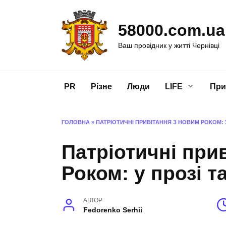
Перейти
до
58000.com.ua
вмісту
Ваш провідник у житті Чернівці
PR
Різне
Люди
LIFE
При
ГОЛОВНА
»
ПАТРІОТИЧНІ ПРИВІТАННЯ З НОВИМ РОКОМ: 
Патріотичні при
Роком: у прозі т
АВТОР
Fedorenko Serhii