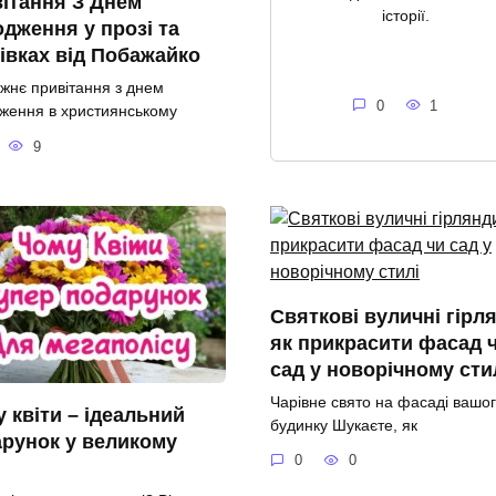
ітання З Днем
історії.
дження у прозі та
івках від Побажайко
жнє привітання з днем
0
1
ження в християнському
9
Святкові вуличні гірл
як прикрасити фасад 
сад у новорічному сти
Чарівне свято на фасаді вашо
 квіти – ідеальний
будинку Шукаєте, як
рунок у великому
0
0
і