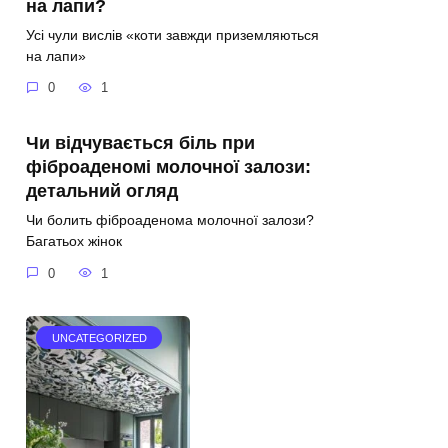
на лапи?
Усі чули вислів «коти завжди приземляються
на лапи»
0
1
Чи відчувається біль при
фіброаденомі молочної залози:
детальний огляд
Чи болить фіброаденома молочної залози?
Багатьох жінок
0
1
UNCATEGORIZED