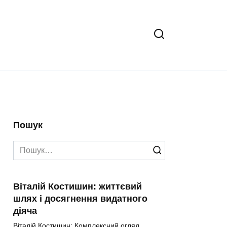
Пошук
Search
for:
Віталій Костишин: життєвий
шлях і досягнення видатного
діяча
Віталій Костишин: Комплексний огляд