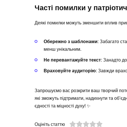
Часті помилки у патріоти
Деякі помилки можуть зменшити вплив приві
Обережно з шаблонами
: Забагато с
менш унікальним.
Не перевантажуйте текст
: Занадто д
Враховуйте аудиторію
: Завжди врах
Запрошуємо вас розкрити ваш творчий поте
які зможуть підтримати, надихнути та об’єд
єдності та міцності духу! ✨
Оцініть статтю