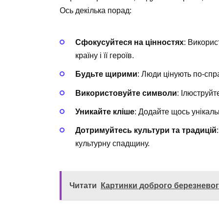
Ось декілька порад:
Сфокусуйтеся на цінностях
: Викорис
країну і її героїв.
Будьте щирими
: Люди цінують по-сп
Використовуйте символи
: Ілюструй
Уникайте кліше
: Додайте щось унікаль
Дотримуйтесь культури та традицій
культурну спадщину.
Читати
Картинки доброго березневого