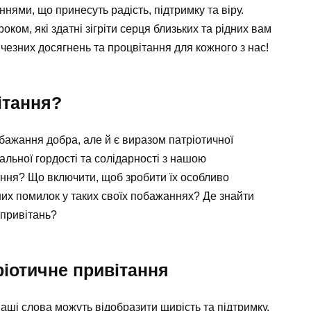
ями, що принесуть радість, підтримку та віру.
ком, які здатні зігріти серця близьких та рідних вам
чезних досягнень та процвітання для кожного з нас! ️
ітання?
бажання добра, але й є виразом патріотичної
альної гордості та солідарності з нашою
ання? Що включити, щоб зробити їх особливо
х помилок у таких своїх побажаннях? Де знайти
 привітань?
ріотичне привітання
аші слова можуть відобразити щирість та підтримку.