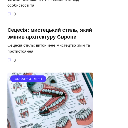
особистості та
0
Сецесія: мистецький стиль, який
змінив архітектуру Європи
Сецесія стиль: витончене мистецтво змін та
протистояння
0
UNCATEGORIZED