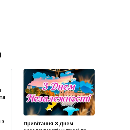
я
м
та
 й
Привітання З Днем