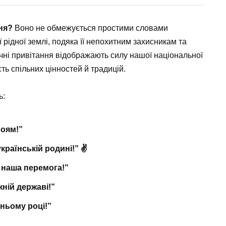
ння?
Воно не обмежується простими словами
рідної землі, подяка її непохитним захисникам та
чні привітання відображають силу нашої національної
ть спільних цінностей й традицій.
ь:
роям!”
країнській родині!” ✌️
 наша перемога!”
ній державі!”
ньому році!”