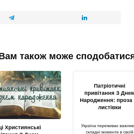
Вам також може сподобатис
Патріотичні
привітання З Дне
Народження: проза 
листівки
Україна переживає важливі
і Християнські
складні моменти в своїй