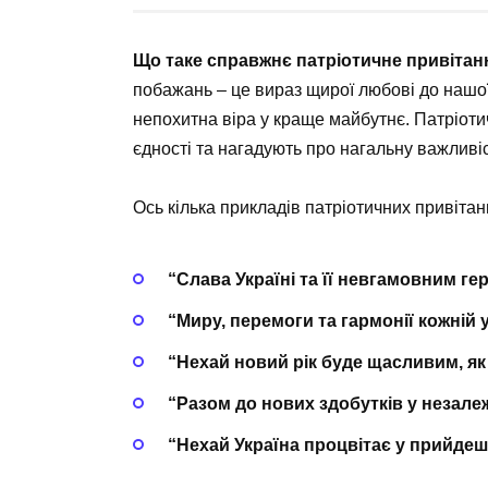
Що таке справжнє патріотичне привіта
побажань – це вираз щирої любові до нашої 
непохитна віра у краще майбутнє. Патріоти
єдності та нагадують про нагальну важливіс
Ось кілька прикладів патріотичних привітан
“Слава Україні та її невгамовним ге
“Миру, перемоги та гармонії кожній у
“Нехай новий рік буде щасливим, як
“Разом до нових здобутків у незалеж
“Нехай Україна процвітає у прийдеш