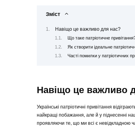
Зміст
Навіщо це важливо для нас?
Що таке патріотичне привітання
Як створити ідеальне патріотич
Часті помилки у патріотичних пр
Навіщо це важливо 
Українські патріотичні привітання відіграю
найкращі побажання, але й у піднесенні на
проявляючи те, що ми всі є невідкладною час