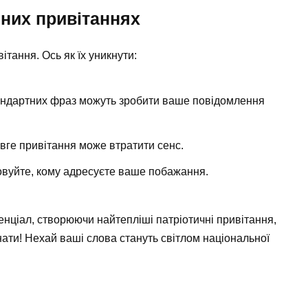
чних привітаннях
тання. Ось як їх уникнути:
тандартних фраз можуть зробити ваше повідомлення
овге привітання може втратити сенс.
овуйте, кому адресуєте ваше побажання.
нціал, створюючи найтепліші патріотичні привітання,
нати! Нехай ваші слова стануть світлом національної