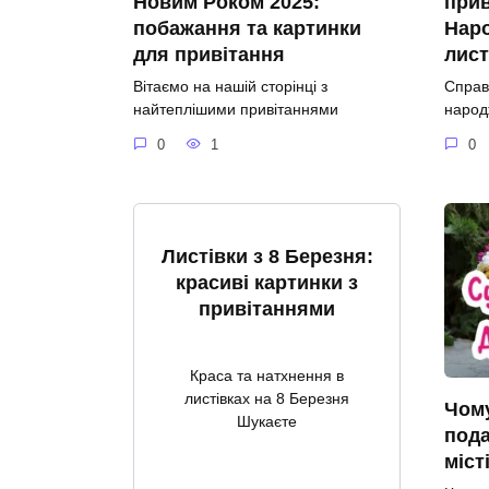
Новим Роком 2025:
прив
побажання та картинки
Наро
для привітання
лист
Вітаємо на нашій сторінці з
Справ
найтеплішими привітаннями
народ
0
1
0
Листівки з 8 Березня:
красиві картинки з
привітаннями
Краса та натхнення в
листівках на 8 Березня
Чому
Шукаєте
пода
міст