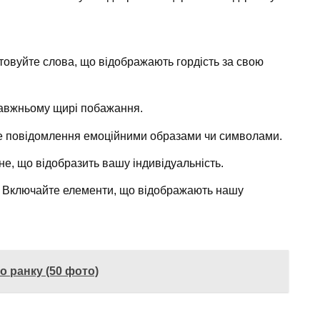
товуйте слова, що відображають гордість за свою
равжньому щирі побажання.
те повідомлення емоційними образами чи символами.
не, що відобразить вашу індивідуальність.
: Включайте елементи, що відображають нашу
 ранку (50 фото)