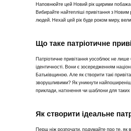
Наповнюйте цей Новий рік щирими побажанн
Вибирайте найтепліші привітання з Новим ро
людей. Нехай цей рік буде роком миру, вели
Що таке патріотичне прив
Патріотичне привітання уособлює не лише 
ідентичності. Вони є зосередженням націон
Батьківщиною. Але як створити такі привіт
зворушливими? Як уникнути найпоширеніши
приклади, натхнення чи шаблони для таких
Як створити ідеальне пат
Перш ніж розпочати, подумайте про те, як в