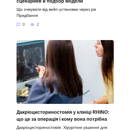
сценариев и подбор модели
Що очікувати від вейп-установки через рік
Придбання
0
2
Дакріоцисториностомія у клініці RHINO:
що це за операція і кому вона потрібна
Дакріоцисториностомія: Хірургічне рішення для