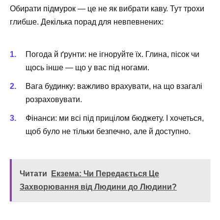
Обирати підмурок — це не як вибрати каву. Тут трохи
глибше. Декілька порад для невпевнених:
Погода й ґрунти: не ігноруйте їх. Глина, пісок чи
щось інше — що у вас під ногами.
Вага будинку: важливо врахувати, на що взагалі
розраховувати.
Фінанси: ми всі під прицілом бюджету. І хочеться,
щоб було не тільки безпечно, але й доступно.
Читати
Екзема: Чи Передається Це
Захворювання від Людини до Людини?