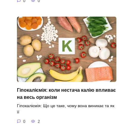
0
0
Гіпокаліємія: коли нестача калію впливає
на весь організм
Гіпокаліємія: Що це таке, чому вона виникає та як
її
0
2