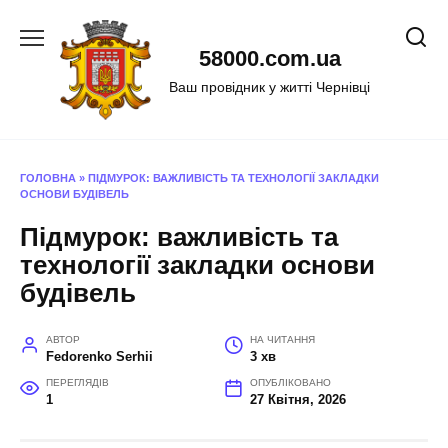
Перейти
до
58000.com.ua
вмісту
Ваш провідник у житті Чернівці
ГОЛОВНА
»
ПІДМУРОК: ВАЖЛИВІСТЬ ТА ТЕХНОЛОГІЇ ЗАКЛАДКИ
ОСНОВИ БУДІВЕЛЬ
Підмурок: важливість та
технології закладки основи
будівель
АВТОР
НА ЧИТАННЯ
Fedorenko Serhii
3 хв
ПЕРЕГЛЯДІВ
ОПУБЛІКОВАНО
1
27 Квітня, 2026