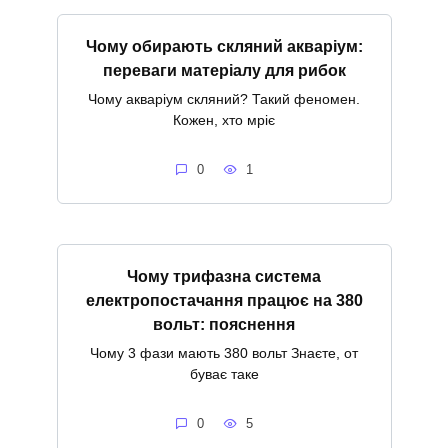
Чому обирають скляний акваріум:
переваги матеріалу для рибок
Чому акваріум скляний? Такий феномен.
Кожен, хто мріє
0
1
Чому трифазна система
електропостачання працює на 380
вольт: пояснення
Чому 3 фази мають 380 вольт Знаєте, от
буває таке
0
5