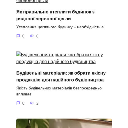
Як правильно утеплити будинок з
рядової червоної цегли
Утеплення цегляного будинку – необхідність а
0
6
Будівельні матеріали: як обрати якісну
продукцію для надійного будівництва
Якість будівельних матеріалів безпосередньо
впливає
0
2