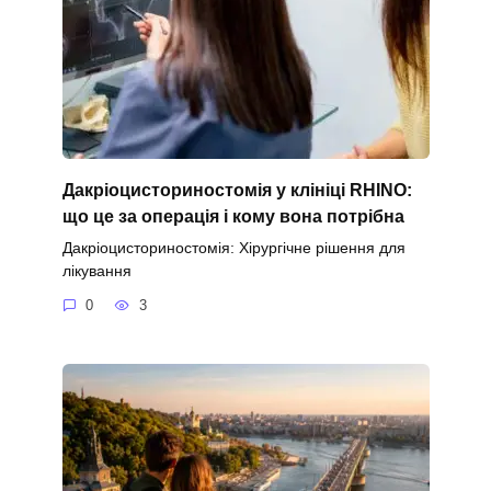
Дакріоцисториностомія у клініці RHINO:
що це за операція і кому вона потрібна
Дакріоцисториностомія: Хірургічне рішення для
лікування
0
3