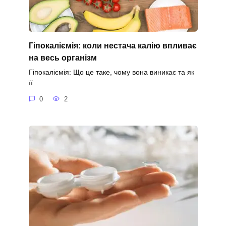
Гіпокаліємія: коли нестача калію впливає
на весь організм
Гіпокаліємія: Що це таке, чому вона виникає та як
її
0
2