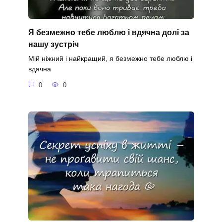
Я безмежно тебе люблю і вдячна долі за
нашу зустріч
Мій ніжний і найкращий, я безмежно тебе люблю і
вдячна
0
0