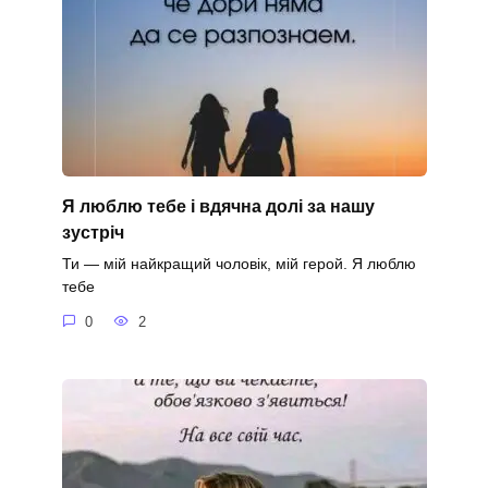
Я люблю тебе і вдячна долі за нашу
зустріч
Ти — мій найкращий чоловік, мій герой. Я люблю
тебе
0
2