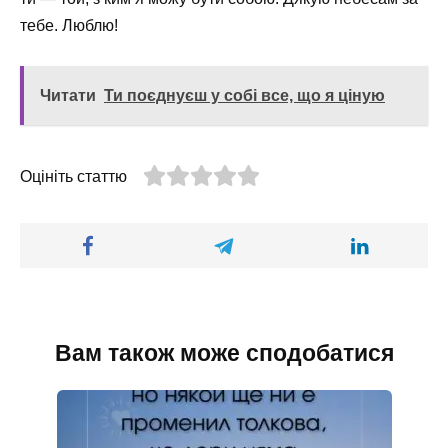
тебе. Люблю!
Читати
Ти поєднуєш у собі все, що я ціную
Оцініть статтю
Вам також може сподобатися