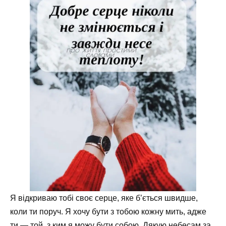
Я відкриваю тобі своє серце, яке б’ється швидше,
коли ти поруч. Я хочу бути з тобою кожну мить, адже
ти — той, з ким я можу бути собою. Дякую небесам за