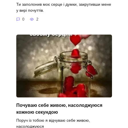
Ти заполонив моє серце і думки, закрутивши мене
у вирі почуттів.
0
2
Почуваю себе живою, насолоджуюся
кожною секундою
Поруч із тобою я відчуваю себе живою,
насолоджуюся