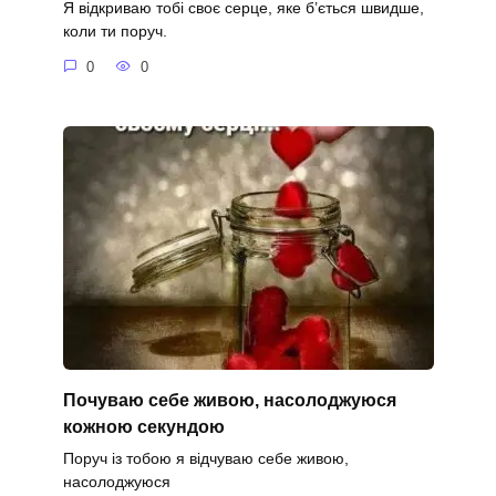
Я відкриваю тобі своє серце, яке б’ється швидше,
коли ти поруч.
0
0
Почуваю себе живою, насолоджуюся
кожною секундою
Поруч із тобою я відчуваю себе живою,
насолоджуюся