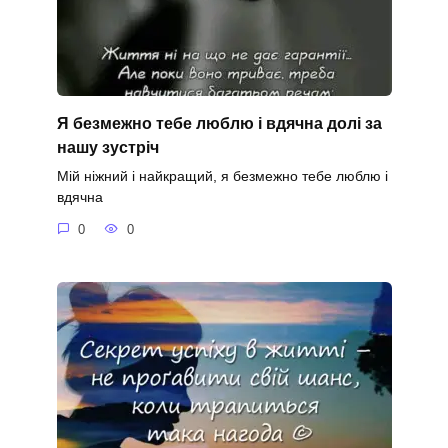
Я безмежно тебе люблю і вдячна долі за
нашу зустріч
Мій ніжний і найкращий, я безмежно тебе люблю і
вдячна
0
0