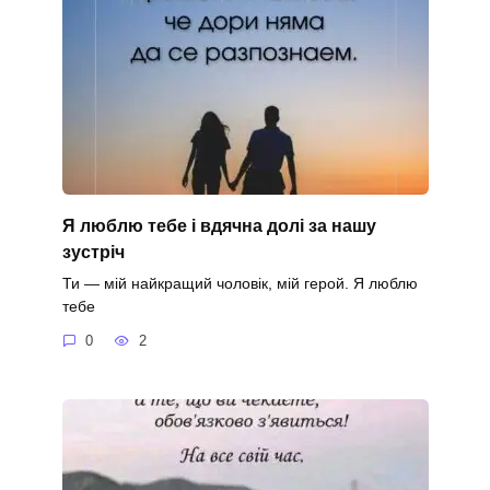
Я люблю тебе і вдячна долі за нашу
зустріч
Ти — мій найкращий чоловік, мій герой. Я люблю
тебе
0
2