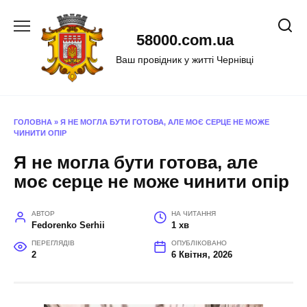
Перейти
до
58000.com.ua
вмісту
Ваш провідник у житті Чернівці
ГОЛОВНА
»
Я НЕ МОГЛА БУТИ ГОТОВА, АЛЕ МОЄ СЕРЦЕ НЕ МОЖЕ
ЧИНИТИ ОПІР
Я не могла бути готова, але
моє серце не може чинити опір
АВТОР
НА ЧИТАННЯ
Fedorenko Serhii
1 хв
ПЕРЕГЛЯДІВ
ОПУБЛІКОВАНО
2
6 Квітня, 2026