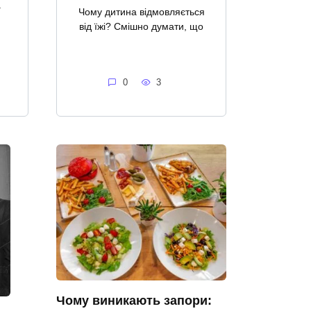
а
Чому дитина відмовляється
від їжі? Смішно думати, що
0
3
Чому виникають запори: