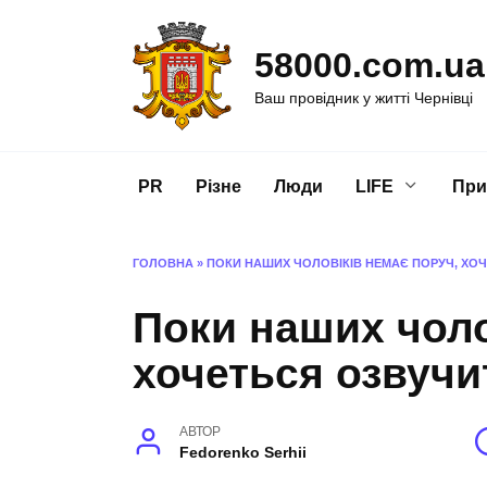
Перейти
до
58000.com.ua
вмісту
Ваш провідник у житті Чернівці
PR
Різне
Люди
LIFE
При
ГОЛОВНА
»
ПОКИ НАШИХ ЧОЛОВІКІВ НЕМАЄ ПОРУЧ, ХО
Поки наших чоло
хочеться озвучи
АВТОР
Fedorenko Serhii