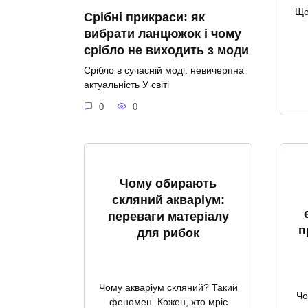
Що
Срібні прикраси: як
вибрати ланцюжок і чому
срібло не виходить з моди
Срібло в сучасній моді: невичерпна
актуальність У світі
0
0
Чому обирають
скляний акваріум:
переваги матеріалу
п
для рибок
Чому акваріум скляний? Такий
Чо
феномен. Кожен, хто мріє