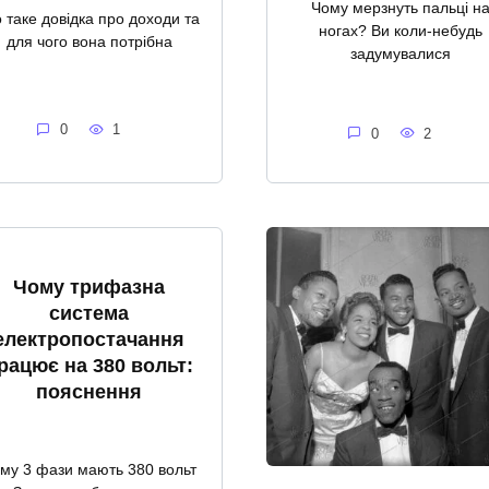
Чому мерзнуть пальці н
 таке довідка про доходи та
ногах? Ви коли-небудь
для чого вона потрібна
задумувалися
0
1
0
2
Чому трифазна
система
електропостачання
рацює на 380 вольт:
пояснення
му 3 фази мають 380 вольт