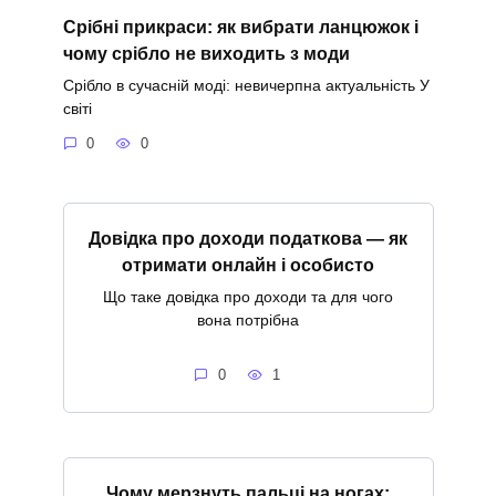
Срібні прикраси: як вибрати ланцюжок і
чому срібло не виходить з моди
Срібло в сучасній моді: невичерпна актуальність У
світі
0
0
Довідка про доходи податкова — як
отримати онлайн і особисто
Що таке довідка про доходи та для чого
вона потрібна
0
1
Чому мерзнуть пальці на ногах: