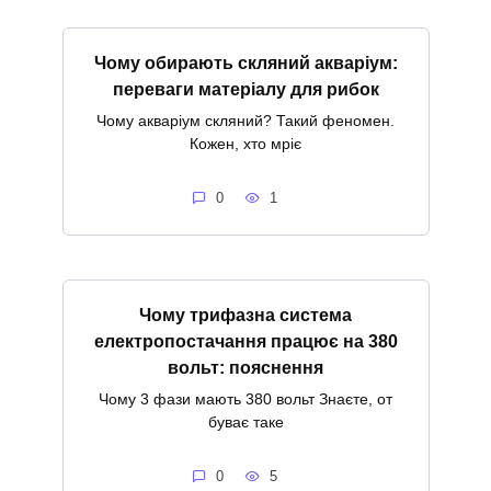
Чому обирають скляний акваріум:
переваги матеріалу для рибок
Чому акваріум скляний? Такий феномен.
Кожен, хто мріє
0
1
Чому трифазна система
електропостачання працює на 380
вольт: пояснення
Чому 3 фази мають 380 вольт Знаєте, от
буває таке
0
5