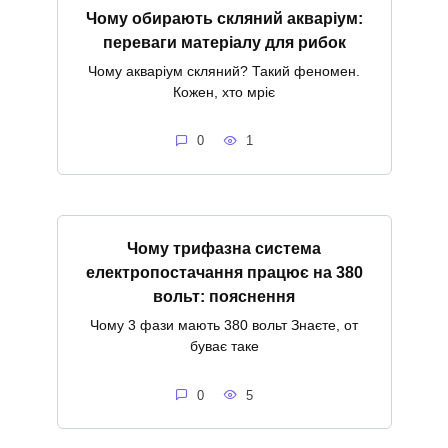
Чому обирають скляний акваріум:
переваги матеріалу для рибок
Чому акваріум скляний? Такий феномен.
Кожен, хто мріє
0
1
Чому трифазна система
електропостачання працює на 380
вольт: пояснення
Чому 3 фази мають 380 вольт Знаєте, от
буває таке
0
5