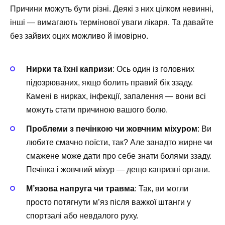
Причини можуть бути різні. Деякі з них цілком невинні,
інші — вимагають термінової уваги лікаря. Та давайте
без зайвих оцих можливо й імовірно.
Нирки та їхні капризи
: Ось один із головних
підозрюваних, якщо болить правий бік ззаду.
Камені в нирках, інфекції, запалення — вони всі
можуть стати причиною вашого болю.
Проблеми з печінкою чи жовчним міхуром
: Ви
любите смачно поїсти, так? Але занадто жирне чи
смажене може дати про себе знати болями ззаду.
Печінка і жовчний міхур — дещо капризні органи.
М’язова напруга чи травма
: Так, ви могли
просто потягнути м’яз після важкої штанги у
спортзалі або невдалого руху.