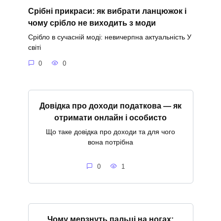
Срібні прикраси: як вибрати ланцюжок і
чому срібло не виходить з моди
Срібло в сучасній моді: невичерпна актуальність У
світі
0
0
Довідка про доходи податкова — як
отримати онлайн і особисто
Що таке довідка про доходи та для чого
вона потрібна
0
1
Чому мерзнуть пальці на ногах: