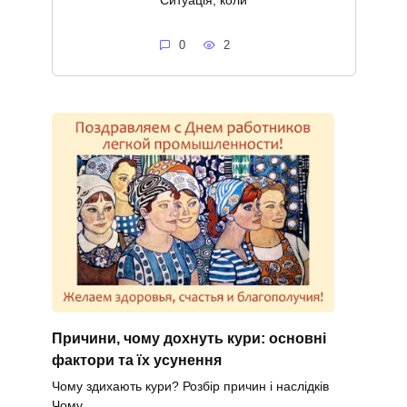
Ситуація, коли
0
2
Причини, чому дохнуть кури: основні
фактори та їх усунення
Чому здихають кури? Розбір причин і наслідків
Чому