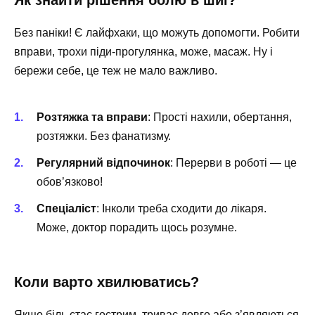
Як знайти рішення болю в шиї?
Без паніки! Є лайфхаки, що можуть допомогти. Робити
вправи, трохи піди-прогулянка, може, масаж. Ну і
бережи себе, це теж не мало важливо.
Розтяжка та вправи
: Прості нахили, обертання,
розтяжки. Без фанатизму.
Регулярний відпочинок
: Перерви в роботі — це
обов’язково!
Спеціаліст
: Інколи треба сходити до лікаря.
Може, доктор порадить щось розумне.
Коли варто хвилюватись?
Якщо біль стає гострим, триває довго або з’являються