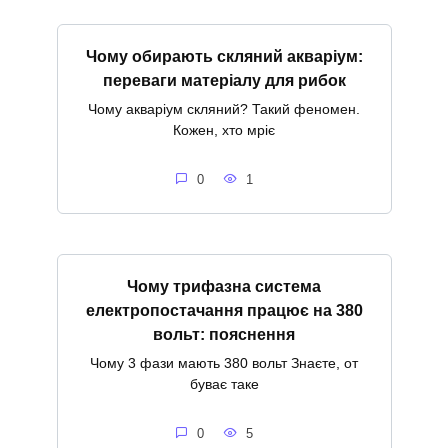
Чому обирають скляний акваріум:
переваги матеріалу для рибок
Чому акваріум скляний? Такий феномен.
Кожен, хто мріє
0
1
Чому трифазна система
електропостачання працює на 380
вольт: пояснення
Чому 3 фази мають 380 вольт Знаєте, от
буває таке
0
5