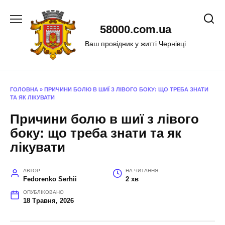
Перейти
до
58000.com.ua
вмісту
Ваш провідник у житті Чернівці
ГОЛОВНА
»
ПРИЧИНИ БОЛЮ В ШИЇ З ЛІВОГО БОКУ: ЩО ТРЕБА ЗНАТИ
ТА ЯК ЛІКУВАТИ
Причини болю в шиї з лівого
боку: що треба знати та як
лікувати
АВТОР
НА ЧИТАННЯ
Fedorenko Serhii
2 хв
ОПУБЛІКОВАНО
18 Травня, 2026