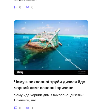
0
0
Чому з вихлопної труби дизеля йде
чорний дим: основні причини
Чому йде чорний дим з вихлопної дизель?
Помітили, що
0
1