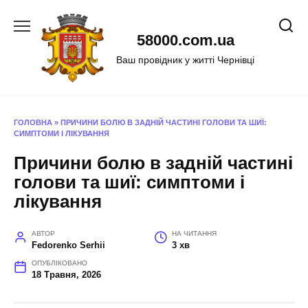
Перейти
до
58000.com.ua
вмісту
Ваш провідник у житті Чернівці
ГОЛОВНА
»
ПРИЧИНИ БОЛЮ В ЗАДНІЙ ЧАСТИНІ ГОЛОВИ ТА ШИЇ:
СИМПТОМИ І ЛІКУВАННЯ
Причини болю в задній частині
голови та шиї: симптоми і
лікування
АВТОР
НА ЧИТАННЯ
Fedorenko Serhii
3 хв
ОПУБЛІКОВАНО
18 Травня, 2026