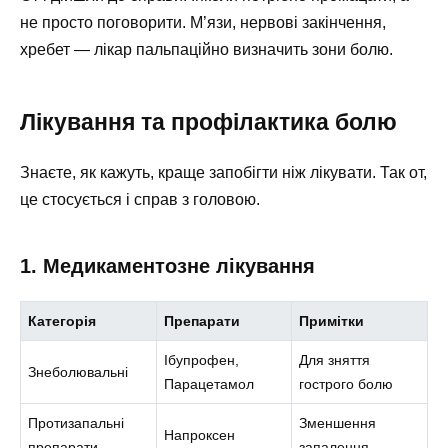
не просто поговорити. М’язи, нервові закінчення,
хребет — лікар пальпаційно визначить зони болю.
Лікування та профілактика болю
Знаєте, як кажуть, краще запобігти ніж лікувати. Так от,
це стосується і справ з головою.
1. Медикаментозне лікування
Категорія
Препарати
Примітки
Ібупрофен,
Для зняття
Знеболювальні
Парацетамол
гострого болю
Протизапальні
Зменшення
Напроксен
препарати
запалення