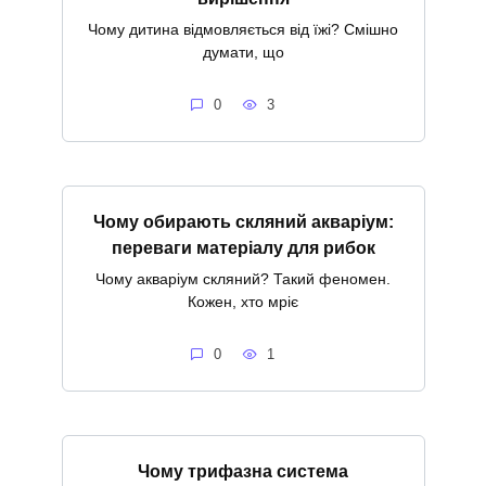
Чому дитина відмовляється від їжі? Смішно
думати, що
0
3
Чому обирають скляний акваріум:
переваги матеріалу для рибок
Чому акваріум скляний? Такий феномен.
Кожен, хто мріє
0
1
Чому трифазна система