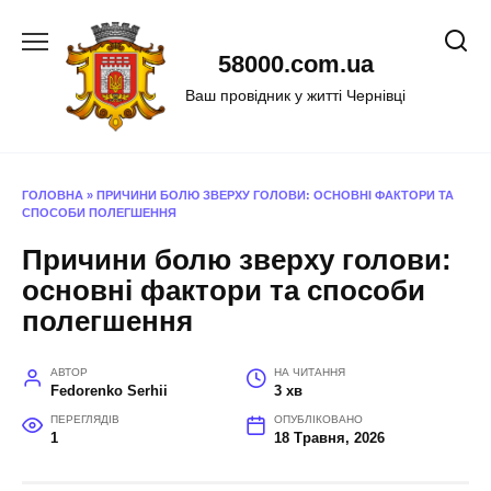
Перейти
до
58000.com.ua
вмісту
Ваш провідник у житті Чернівці
ГОЛОВНА
»
ПРИЧИНИ БОЛЮ ЗВЕРХУ ГОЛОВИ: ОСНОВНІ ФАКТОРИ ТА
СПОСОБИ ПОЛЕГШЕННЯ
Причини болю зверху голови:
основні фактори та способи
полегшення
АВТОР
НА ЧИТАННЯ
Fedorenko Serhii
3 хв
ПЕРЕГЛЯДІВ
ОПУБЛІКОВАНО
1
18 Травня, 2026