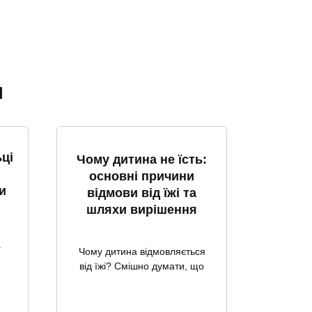
я
ці
Чому дитина не їсть:
основні причини
и
відмови від їжі та
шляхи вирішення
а
Чому дитина відмовляється
від їжі? Смішно думати, що