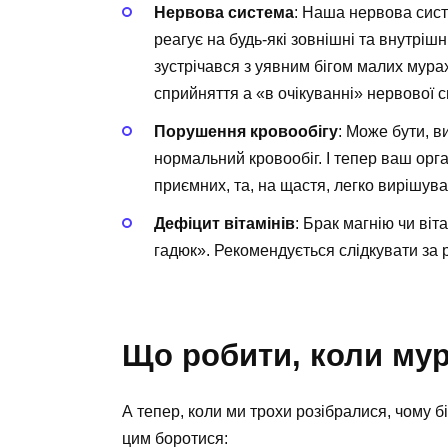
Нервова система
: Наша нервова сис
реагує на будь-які зовнішні та внутрішн
зустрічався з уявним бігом малих мура
сприйняття а «в очікуванні» нервової 
Порушення кровообігу
: Може бути, в
нормальний кровообіг. І тепер ваш орга
приємних, та, на щастя, легко вирішува
Дефіцит вітамінів
: Брак магнію чи віт
гадюк». Рекомендується слідкувати за р
Що робити, коли мур
А тепер, коли ми трохи розібралися, чому б
цим боротися: