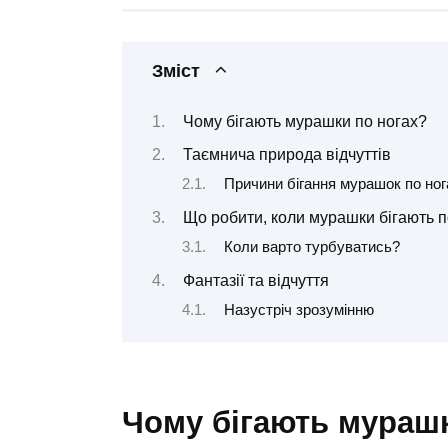
Зміст
Чому бігають мурашки по ногах?
Таємнича природа відчуттів
Причини бігання мурашок по ног
Що робити, коли мурашки бігають п
Коли варто турбуватись?
Фантазії та відчуття
Назустріч зрозумінню
Чому бігають мурашк