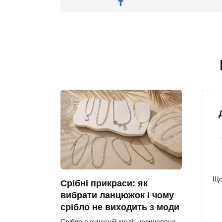
Що
Срібні прикраси: як
вибрати ланцюжок і чому
срібло не виходить з моди
Срібло в сучасній моді: невичерпна