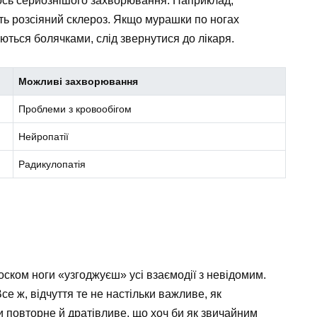
гось серйознішого захворювання. Наприклад,
іть розсіяний склероз. Якщо мурашки по ногах
ться болячками, слід звернутися до лікаря.
Можливі захворювання
Проблеми з кровообігом
Нейропатії
Радикулопатія
оском ноги «узгоджуєш» усі взаємодії з невідомим.
е ж, відчуття те не настільки важливе, як
и повторне й дратівливе, що хоч би як звичайним