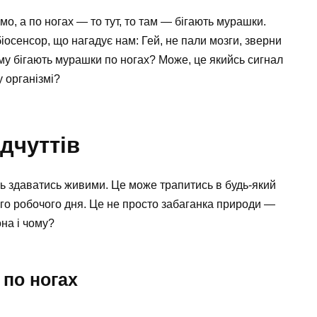
мо, а по ногах — то тут, то там — бігають мурашки.
біосенсор, що нагадує нам: Гей, не пали мозги, зверни
му бігають мурашки по ногах? Може, це якийсь сигнал
 організмі?
дчуттів
ть здаватись живими. Це може трапитись в будь-який
го робочого дня. Це не просто забаганка природи —
она і чому?
 по ногах