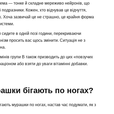
тема — тонке й складне мереживо нейронів, що
і подразники. Кожен, хто відчував це відчуття,
х. Хоча зазвичай це не страшно, це крайня форма
системи.
и сидите в одній позі години, перекриваючи
нізм просить вас щось змінити. Ситуація не з
на.
амінів групи B також призводить до цих «повзучих
аціоном або взяти до уваги вітамінні добавки.
ашки бігають по ногах?
ігають мурашки по ногах, настав час подумати, як з