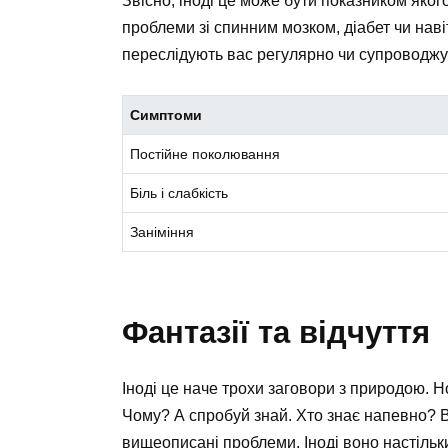
Звісно, іноді це може бути показником яко
проблеми зі спинним мозком, діабет чи нав
переслідують вас регулярно чи супроводжую
Симптоми
Постійне поколювання
Біль і слабкість
Заніміння
Фантазії та відчуття
Іноді це наче трохи заговори з природою. Н
Чому? А спробуй знай. Хто знає напевно? Вс
вищеописані проблеми. Іноді воно настільк