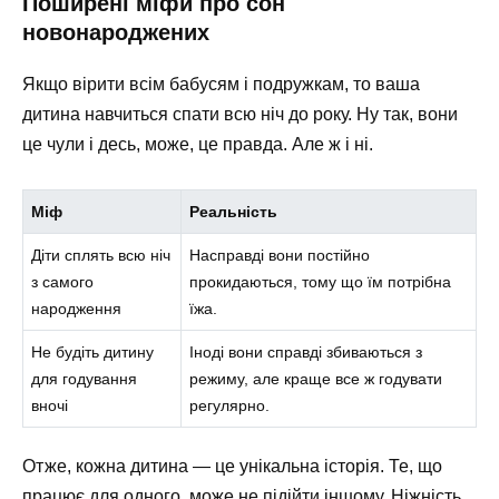
Поширені міфи про сон
новонароджених
Якщо вірити всім бабусям і подружкам, то ваша
дитина навчиться спати всю ніч до року. Ну так, вони
це чули і десь, може, це правда. Але ж і ні.
Міф
Реальність
Діти сплять всю ніч
Насправді вони постійно
з самого
прокидаються, тому що їм потрібна
народження
їжа.
Не будіть дитину
Іноді вони справді збиваються з
для годування
режиму, але краще все ж годувати
вночі
регулярно.
Отже, кожна дитина — це унікальна історія. Те, що
працює для одного, може не підійти іншому. Ніжність,