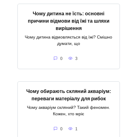
Чому дитина не їсть: основні
причини відмови від їжі та шляхи
вирішення
Чому дитина відмовляється від їжі? Смішно
думати, що
0
3
Чому обирають скляний акваріум:
переваги матеріалу для рибок
Чому акваріум скляний? Такий феномен.
Кожен, хто мріє
0
1