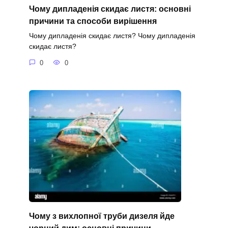
Чому дипладенія скидає листя: основні
причини та способи вирішення
Чому дипладенія скидає листя? Чому дипладенія
скидає листя?
0
0
Чому з вихлопної труби дизеля йде