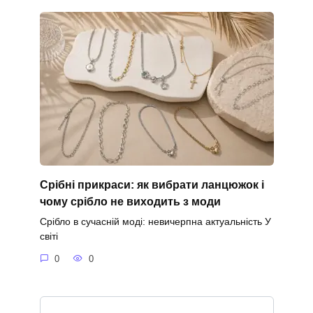
Срібні прикраси: як вибрати ланцюжок і
чому срібло не виходить з моди
Срібло в сучасній моді: невичерпна актуальність У
світі
0
0