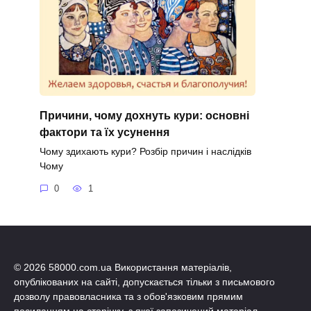
Причини, чому дохнуть кури: основні
фактори та їх усунення
Чому здихають кури? Розбір причин і наслідків
Чому
0
1
© 2026 58000.com.ua Використання матеріалів,
опублікованих на сайті, допускається тільки з письмового
дозволу правовласника та з обов'язковим прямим
посиланням на сторінку, з якої запозичений матеріал.