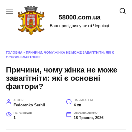
Перейти
до
58000.com.ua
вмісту
Ваш провідник у житті Чернівці
ГОЛОВНА
»
ПРИЧИНИ, ЧОМУ ЖІНКА НЕ МОЖЕ ЗАВАГІТНІТИ: ЯКІ Є
ОСНОВНІ ФАКТОРИ?
Причини, чому жінка не може
завагітніти: які є основні
фактори?
АВТОР
НА ЧИТАННЯ
Fedorenko Serhii
4 хв
ПЕРЕГЛЯДІВ
ОПУБЛІКОВАНО
1
18 Травня, 2026