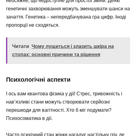
неосяжне, що недоступне для простої зміни. Деякі
генетичні захворювання можуть зменшувати шанси на
зачаття. Генетика – непередбачувана гра цифр. Іноді
пропорції не сходяться.
Читати
Чому лущиться і злазить шкіра на
стопах: основні причини та рішення
Психологічні аспекти
І ось вам квантова фізика у дії! Стрес, тривожність і
нав’язливі стани можуть створювати серйозні
перешкоди для вагітності. Хто б міг подумати?
Психосоматика в дії.
Часто психічний стан жінки нагадує настільну гру, де