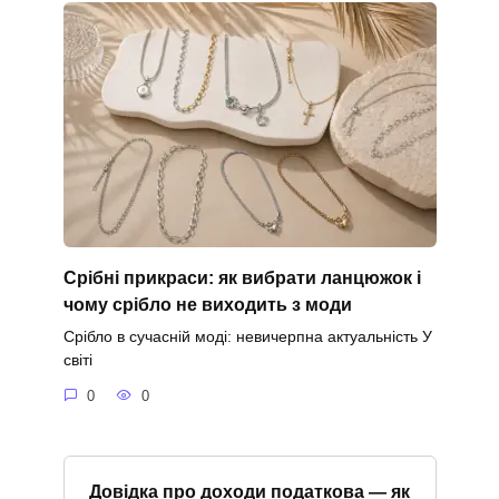
Срібні прикраси: як вибрати ланцюжок і
чому срібло не виходить з моди
Срібло в сучасній моді: невичерпна актуальність У
світі
0
0
Довідка про доходи податкова — як