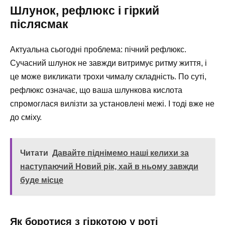
Шлунок, рефлюкс і гіркий
післясмак
Актуальна сьогодні проблема: пічний рефлюкс.
Сучасний шлунок не завжди витримує ритму життя, і
це може викликати трохи чималу складність. По суті,
рефлюкс означає, що ваша шлункова кислота
спромоглася вилізти за установлені межі. І тоді вже не
до сміху.
Читати
Давайте піднімемо наші келихи за
наступаючий Новий рік, хай в ньому завжди
буде місце
Як боротися з гіркотою у роті