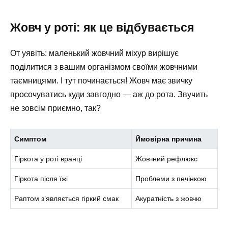
Жовч у роті: як це відбувається
От уявіть: маленький жовчний міхур вирішує
поділитися з вашим організмом своїми жовчними
таємницями. І тут починається! Жовч має звичку
просочуватись куди завгодно — аж до рота. Звучить
не зовсім приємно, так?
Симптом
Ймовірна причина
Гіркота у роті вранці
Жовчний рефлюкс
Гіркота після їжі
Проблеми з печінкою
Раптом з’являється гіркий смак
Акуратність з жовчю