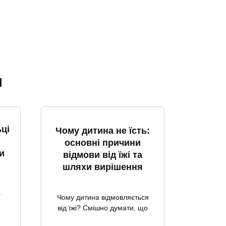
я
ці
Чому дитина не їсть:
основні причини
и
відмови від їжі та
шляхи вирішення
а
Чому дитина відмовляється
від їжі? Смішно думати, що