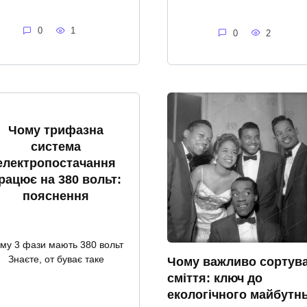
0
1
0
2
Чому трифазна
система
електропостачання
рацює на 380 вольт:
пояснення
му 3 фази мають 380 вольт
Знаєте, от буває таке
Чому важливо сортув
сміття: ключ до
екологічного майбутн