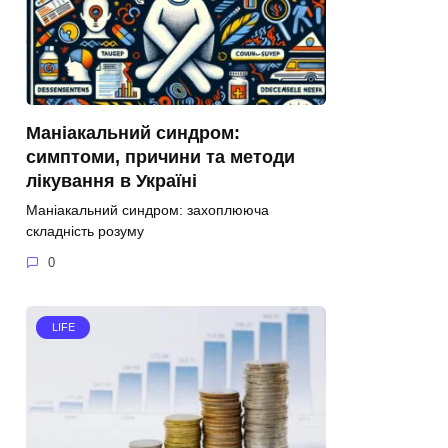
Маніакальний синдром:
симптоми, причини та методи
лікування в Україні
Маніакальний синдром: захоплююча
складність розуму
0
LIFE