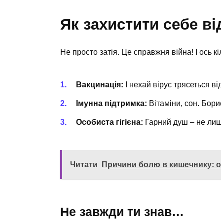
Як захистити себе в
Не просто затія. Це справжня війна! І ось к
Вакцинація:
І нехай вірус трясеться ві
Імунна підтримка:
Вітаміни, сон. Борис
Особиста гігієна:
Гарний душ – не лише
Читати
Причини болю в кишечнику: о
Не завжди ти знав…