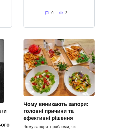
0
3
Чому виникають запори:
ати
головні причини та
ефективні рішення
ього
Чому запори: проблеми, які