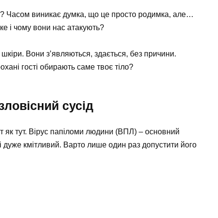
рі? Часом виникає думка, що це просто родимка, але…
ке і чому вони нас атакують?
 шкіри. Вони з’являються, здається, без причини.
рохані гості обирають саме твоє тіло?
зловісний сусід
т як тут. Вірус папіломи людини (ВПЛ) – основний
і дуже кмітливий. Варто лише один раз допустити його