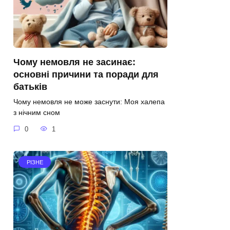
Чому немовля не засинає:
основні причини та поради для
батьків
Чому немовля не може заснути: Моя халепа
з нічним сном
0
1
РІЗНЕ