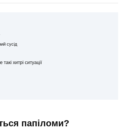
?
ний сусід
 такі хитрі ситуації
ються папіломи?