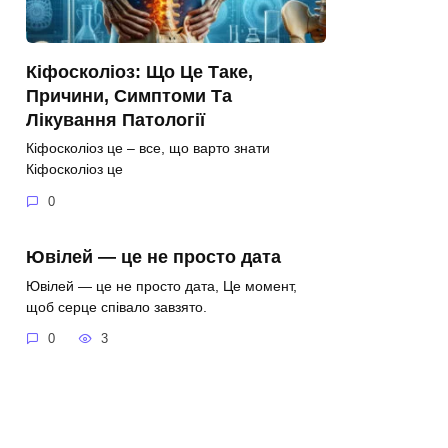
Кіфосколіоз: Що Це Таке,
Причини, Симптоми Та
Лікування Патології
Кіфосколіоз це – все, що варто знати
Кіфосколіоз це
0
Ювілей — це не просто дата
Ювілей — це не просто дата, Це момент,
щоб серце співало завзято.
0
3