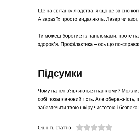
Ще на світанку людства, якщо це звісно ког
А зараз їх просто видаляють. Лазер чи азот,
Ти можеш боротися з папіломами, проте па
здоров’я. Профілактика – ось що по-справ
Підсумки
Чому на тілі з’являються папіломи? Можливо
собі позаплановий гість. Але обережність,
забезпечити твою шкіру чистотою і безпеко
Оцініть статтю