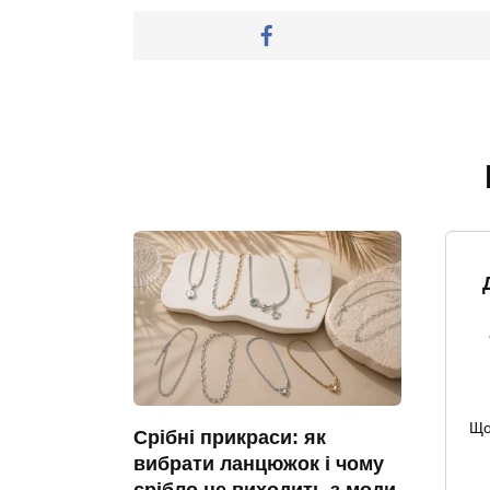
Що
Срібні прикраси: як
вибрати ланцюжок і чому
срібло не виходить з моди