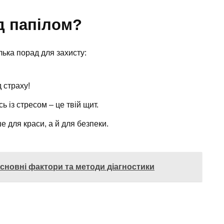
ід папілом?
ілька порад для захисту:
д страху!
ь із стресом – це твій щит.
 для краси, а й для безпеки.
сновні фактори та методи діагностики