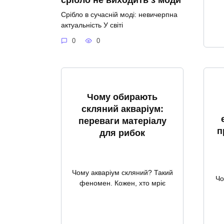
Срібло в сучасній моді: невичерпна
актуальність У світі
0
0
Чому обирають
скляний акваріум:
переваги матеріалу
п
для рибок
Чому акваріум скляний? Такий
Чо
феномен. Кожен, хто мріє