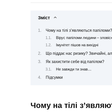
Зміст
Чому на тілі з’являються папіломи
Вірус папіломи людини – зловіс
Імунітет пішов на вихідні
Що піддає нас ризику? Звичайні, але
Як захистити себе від папілом?
Не завжди ти знав…
Підсумки
Чому на тілі з’явля