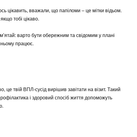
ось цікавить, вважали, що папіломи – це мітки відьом.
 якщо тобі цікаво.
м’ятай: варто бути обережним та свідомим у плані
жньому працює.
, це твій ВПЛ-сусід вирішив завітати на візит. Такий
 профілактика і здоровий спосіб життя допоможуть
ю.