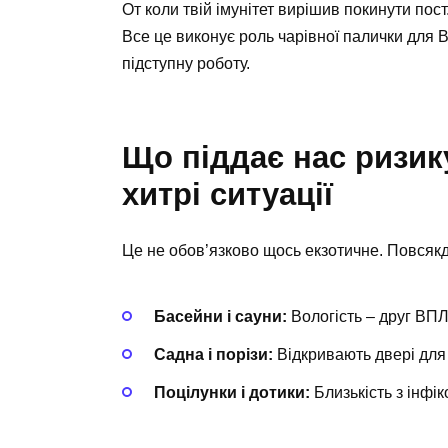
От коли твій імунітет вирішив покинути пос
Все це виконує роль чарівної палички для
підступну роботу.
Що піддає нас ризику
хитрі ситуації
Це не обов’язково щось екзотичне. Повсякд
Басейни і сауни:
Вологість – друг ВПЛ
Садна і порізи:
Відкривають двері для 
Поцілунки і дотики:
Близькість з інфік