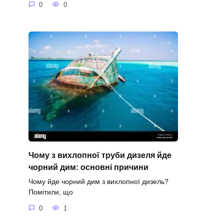
0
0
Чому з вихлопної труби дизеля йде
чорний дим: основні причини
Чому йде чорний дим з вихлопної дизель?
Помітили, що
0
1