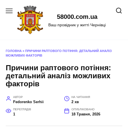
Перейти
до
58000.com.ua
вмісту
Ваш провідник у житті Чернівці
ГОЛОВНА
»
ПРИЧИНИ РАПТОВОГО ПОТІННЯ: ДЕТАЛЬНИЙ АНАЛІЗ
МОЖЛИВИХ ФАКТОРІВ
Причини раптового потіння:
детальний аналіз можливих
факторів
АВТОР
НА ЧИТАННЯ
Fedorenko Serhii
2 хв
ПЕРЕГЛЯДІВ
ОПУБЛІКОВАНО
1
18 Травня, 2026