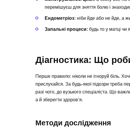
перемішуєш для зняття болю і знаходи
Ендометріоз:
ніби йде або не йде, а ж
Запальні процеси:
будь то у матці чи 
Діагностика: Що роб
Перше правило: ніколи не ігноруй біль. Хоч
прислухайся. За будь-якої підозри треба пе
разі чого, до вузького спеціаліста. Що ва
а й зберегти здоров’я.
Методи дослідження