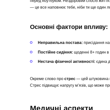
перед ноутбуком. Нездоровий спосіб життя:
— це все наповнює тебе, ніби ти ще один ло
Основні фактори впливу:
Неправильна постава:
присідання на 
Постійне сидіння:
щоденні 8+ годин в 
Нестача фізичної активності:
єдина д
Окреме слово про
стрес
— цей штуковина м
Стрес підвищує напругу м’язів, що може пр
Медичні аспекти