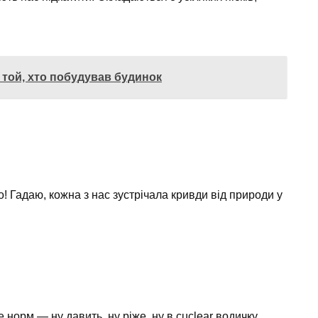
 той, хто побудував будинок
о! Гадаю, кожна з нас зустрічала кривди від природи у
е норм — ну давить, ну ріже, ну в çuclear водичку