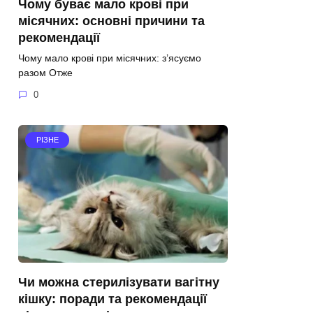
Чому буває мало крові при
місячних: основні причини та
рекомендації
Чому мало крові при місячних: з’ясуємо
разом Отже
0
РІЗНЕ
Чи можна стерилізувати вагітну
кішку: поради та рекомендації