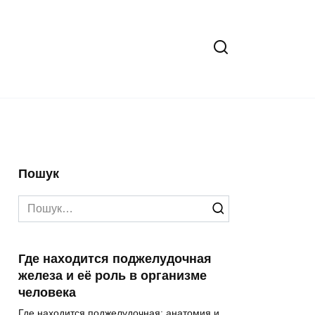
Пошук
Search
for:
Где находится поджелудочная
железа и её роль в организме
человека
Где находится поджелудочная: анатомия и