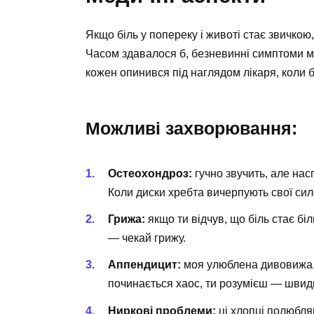
Якщо біль у попереку і животі стає звичкою
Часом здавалося б, безневинні симптоми мо
кожен опинився під наглядом лікаря, коли бі
Можливі захворювання:
Остеохондроз:
гучно звучить, але нас
Коли диски хребта вичерпують свої сило
Грижа:
якщо ти відчув, що біль стає б
— чекай грижу.
Аппендицит:
моя улюблена дивовижа. С
починається хаос, ти розумієш — швидк
Ниркові проблеми:
ці хлопці полюбляю