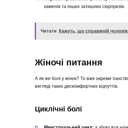
каменів та інших затишних сюрпризів.
Читати
Кажуть, що справжній чоловік
Жіночі питання
А як же болі у жінок? То вже окреме панств
вигляді таких дискомфортних відчуттів.
Циклічні болі
Менструальний цикл:
а збоку все нач