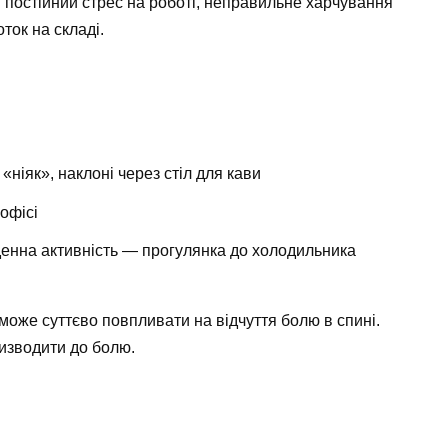
 постійний стрес на роботі, неправильне харчування
ток на складі.
«ніяк», наклоні через стіл для кави
офісі
енна активність — прогулянка до холодильника
оже суттєво повпливати на відчуття болю в спині.
изводити до болю.