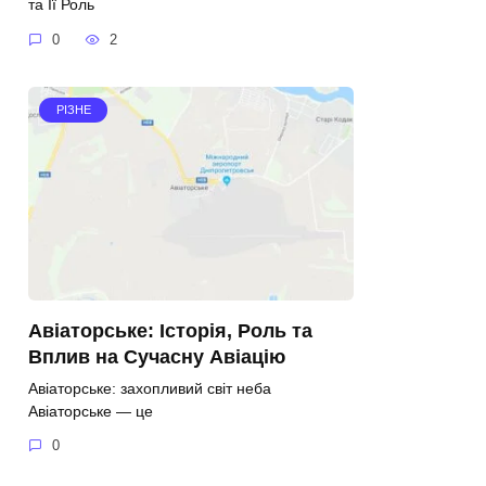
та Її Роль
0
2
РІЗНЕ
Авіаторське: Історія, Роль та
Вплив на Сучасну Авіацію
Авіаторське: захопливий світ неба
Авіаторське — це
0