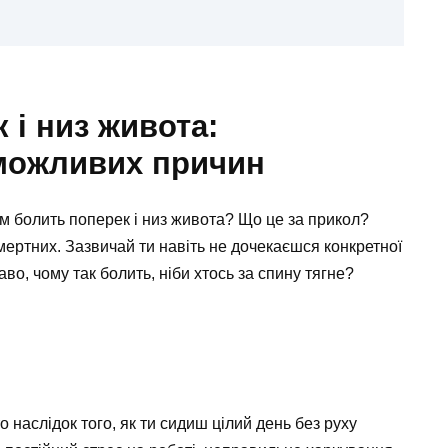
 і низ живота:
можливих причин
ом болить поперек і низ живота? Що це за прикол?
смертних. Зазвичай ти навіть не дочекаєшся конкретної
аво, чому так болить, ніби хтось за спину тягне?
 наслідок того, як ти сидиш цілий день без руху