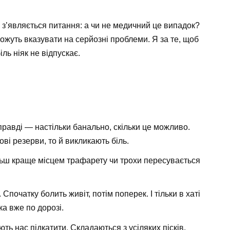
, з’являється питання: а чи не медичний це випадок?
жуть вказувати на серйозні проблеми. Я за те, щоб
ль ніяк не відпускає.
правді — настільки банально, скільки це можливо.
ві резерви, то й викликають біль.
ільш краще місцем трафарету чи трохи пересувається
початку болить живіт, потім поперек. І тільки в хаті
а вже по дорозі.
ть нас підкатити. Складаються з усіляких пісків,