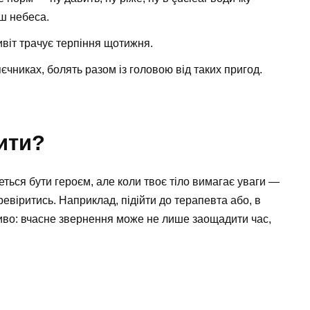
ш небеса.
ивіт трачує терпіння щотижня.
яєчниках, болять разом із головою від таких пригод.
ити?
еться бути героєм, але коли твоє тіло вимагає уваги —
ревіритись. Наприклад, підійти до терапевта або, в
жливо: вчасне звернення може не лише заощадити час,