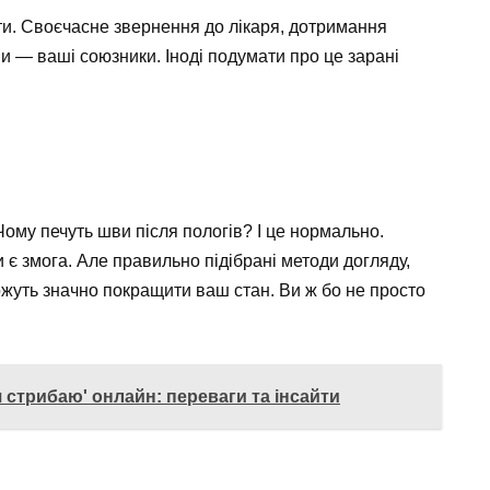
ати. Своєчасне звернення до лікаря, дотримання
ни — ваші союзники. Іноді подумати про це зарані
Чому печуть шви після пологів? І це нормально.
 є змога. Але правильно підібрані методи догляду,
жуть значно покращити ваш стан. Ви ж бо не просто
 стрибаю' онлайн: переваги та інсайти