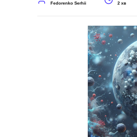
Fedorenko Serhii
2 хв