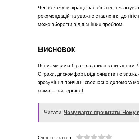
Чесно кажучи, краще запобігати, ніж лікув
рекомендацій та уважне ставлення до гігіє
може вберегти від пізніших проблем.
Висновок
Всі мами хоча б раз задалися запитанням: 
Страхи, дискомфорт, відпочивати не завжди
зрозуміння причин і своєчасна допомога мо
мама — ви героїня!
Читати
Чому варто прочитати 'Чому я
Оцініть статтю