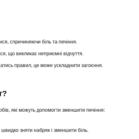
ся, спричиняючи біль та печіння.
я, що викликає неприємні відчуття.
тись правил, це може ускладнити загоєння.
т?
особів, які можуть допомогти зменшити печіння:
швидко зняти набряк і зменшити біль.