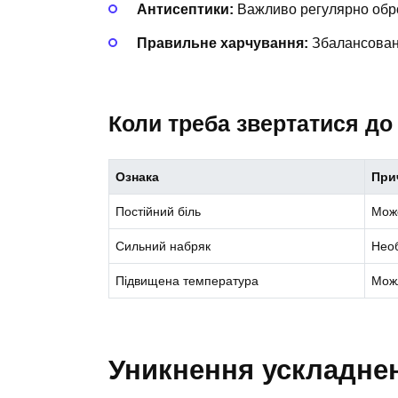
Антисептики:
Важливо регулярно обр
Правильне харчування:
Збалансована
Коли треба звертатися до
Ознака
При
Постійний біль
Може
Сильний набряк
Необ
Підвищена температура
Можл
Уникнення ускладне