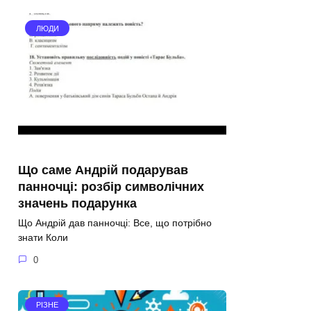
ЛЮДИ
Що саме Андрій подарував
панночці: розбір символічних
значень подарунка
Що Андрій дав панночці: Все, що потрібно
знати Коли
0
РІЗНЕ