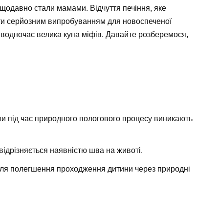
ещодавно стали мамами. Відчуття печіння, яке
тати серйозним випробуванням для новоспеченої
 і водночас велика купа міфів. Давайте розберемося,
ли під час природного пологового процесу виникають
відрізняється наявністю шва на животі.
ля полегшення проходження дитини через природні