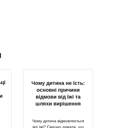
я
ці
Чому дитина не їсть:
основні причини
и
відмови від їжі та
шляхи вирішення
а
Чому дитина відмовляється
від їжі? Смішно думати, що