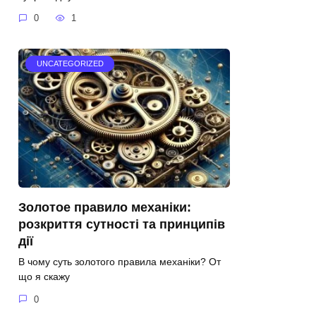
0
1
UNCATEGORIZED
Золотое правило механіки:
розкриття сутності та принципів
дії
В чому суть золотого правила механіки? От
що я скажу
0