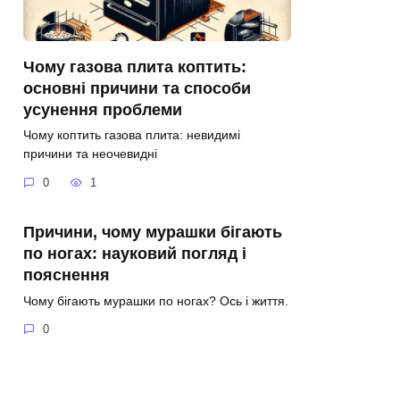
Чому газова плита коптить:
основні причини та способи
усунення проблеми
Чому коптить газова плита: невидимі
причини та неочевидні
0
1
Причини, чому мурашки бігають
по ногах: науковий погляд і
пояснення
Чому бігають мурашки по ногах? Ось і життя.
0