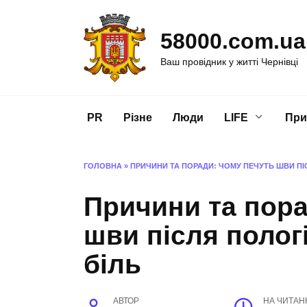
Перейти
до
58000.com.ua
вмісту
Ваш провідник у житті Чернівці
PR
Різне
Люди
LIFE
При
ГОЛОВНА
»
ПРИЧИНИ ТА ПОРАДИ: ЧОМУ ПЕЧУТЬ ШВИ ПІС
Причини та пора
шви після пологі
біль
АВТОР
НА ЧИТАН