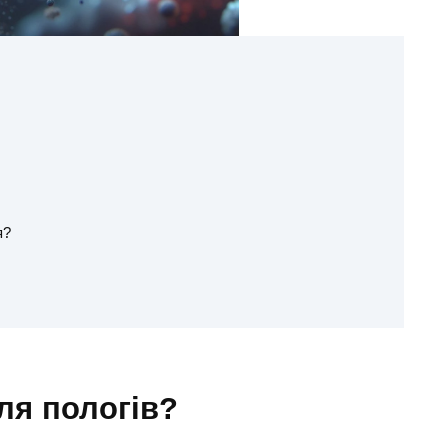
я?
ля пологів?