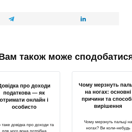
Вам також може сподобатис
Чому мерзнуть паль
Довідка про доходи
на ногах: основні
податкова — як
причини та способ
отримати онлайн і
вирішення
особисто
Чому мерзнуть пальці н
 таке довідка про доходи та
ногах? Ви коли-небудь
для чого вона потрібна