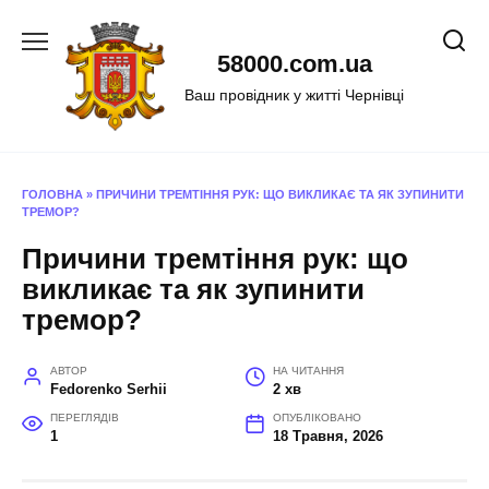
Перейти
до
58000.com.ua
вмісту
Ваш провідник у житті Чернівці
ГОЛОВНА
»
ПРИЧИНИ ТРЕМТІННЯ РУК: ЩО ВИКЛИКАЄ ТА ЯК ЗУПИНИТИ
ТРЕМОР?
Причини тремтіння рук: що
викликає та як зупинити
тремор?
АВТОР
НА ЧИТАННЯ
Fedorenko Serhii
2 хв
ПЕРЕГЛЯДІВ
ОПУБЛІКОВАНО
1
18 Травня, 2026