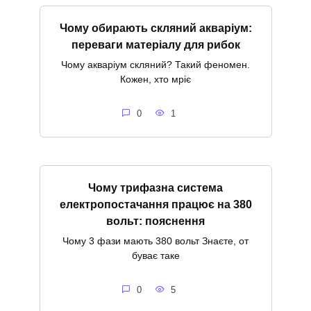
Чому обирають скляний акваріум:
переваги матеріалу для рибок
Чому акваріум скляний? Такий феномен.
Кожен, хто мріє
0
1
Чому трифазна система
електропостачання працює на 380
вольт: пояснення
Чому 3 фази мають 380 вольт Знаєте, от
буває таке
0
5