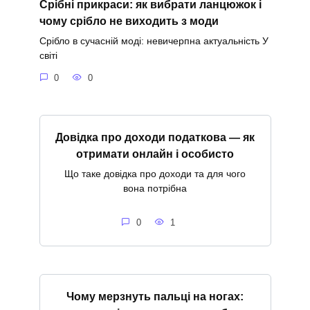
Срібні прикраси: як вибрати ланцюжок і
чому срібло не виходить з моди
Срібло в сучасній моді: невичерпна актуальність У
світі
0
0
Довідка про доходи податкова — як
отримати онлайн і особисто
Що таке довідка про доходи та для чого
вона потрібна
0
1
Чому мерзнуть пальці на ногах: