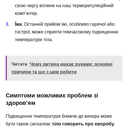
свою чергу вплине на наш терморегуляційний
комп’ютер.
Їжа.
Останній прийом їжі, особливо гарячої або
гострої, може сприяти тимчасовому підвищенню
температури тіла.
Читати
Чому дитина махає руками: основні
причини та що з цим робити
Симптоми можливих проблем зі
здоров’ям
Підвищення температури ближче до вечора може
бути також сигналом:
тіло говорить про хворобу.