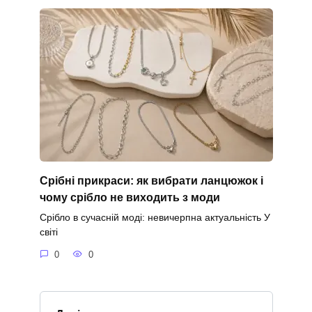
Срібні прикраси: як вибрати ланцюжок і
чому срібло не виходить з моди
Срібло в сучасній моді: невичерпна актуальність У
світі
0
0