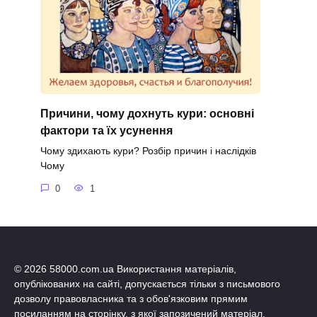
Причини, чому дохнуть кури: основні
фактори та їх усунення
Чому здихають кури? Розбір причин і наслідків
Чому
0
1
© 2026 58000.com.ua Використання матеріалів,
опублікованих на сайті, допускається тільки з письмового
дозволу правовласника та з обов'язковим прямим
посиланням на сторінку, з якої запозичений матеріал.