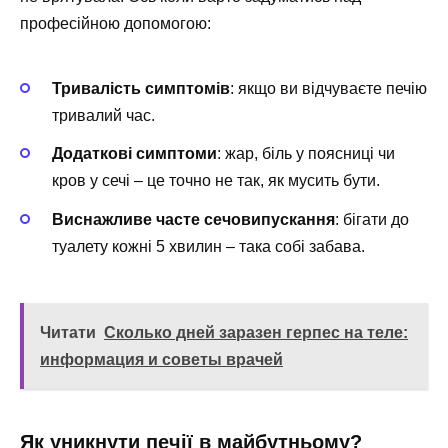
професійною допомогою:
Тривалість симптомів
: якщо ви відчуваєте печію
тривалий час.
Додаткові симптоми
: жар, біль у поясниці чи
кров у сечі – це точно не так, як мусить бути.
Виснажливе часте сечовипускання
: бігати до
туалету кожні 5 хвилин – така собі забава.
Читати
Сколько дней заразен герпес на теле:
информация и советы врачей
Як уникнути печії в майбутньому?