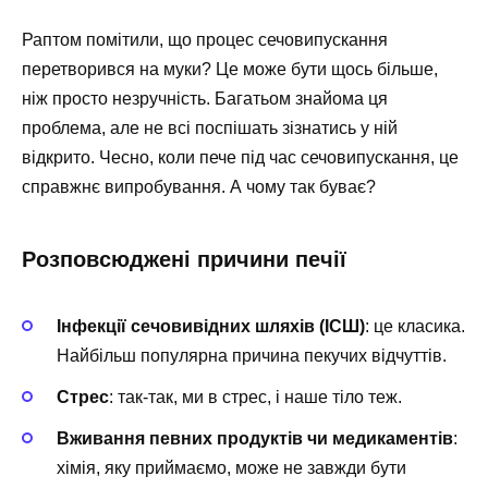
Раптом помітили, що процес сечовипускання
перетворився на муки? Це може бути щось більше,
ніж просто незручність. Багатьом знайома ця
проблема, але не всі поспішать зізнатись у ній
відкрито. Чесно, коли пече під час сечовипускання, це
справжнє випробування. А чому так буває?
Розповсюджені причини печії
Інфекції сечовивідних шляхів (ІСШ)
: це класика.
Найбільш популярна причина пекучих відчуттів.
Стрес
: так-так, ми в стрес, і наше тіло теж.
Вживання певних продуктів чи медикаментів
:
хімія, яку приймаємо, може не завжди бути