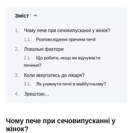
Зміст
Чому пече при сечовипусканні у жінок?
Розповсюджені причини печії
Локальні фактори
Що робити, якщо ви відчуваєте
печіння?
Коли звертатись до лікаря?
Як уникнути печії в майбутньому?
Зрештою…
Чому пече при сечовипусканні у
жінок?