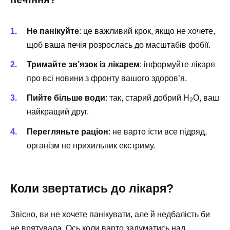
Не панікуйте
: це важливий крок, якщо не хочете,
щоб ваша печія розрослась до масштабів фобії.
Тримайте зв’язок із лікарем
: інформуйте лікаря
про всі новини з фронту вашого здоров’я.
Пийте більше води
: так, старий добрий H
O, ваш
2
найкращий друг.
Перегляньте раціон
: не варто їсти все підряд,
організм не прихильник екстриму.
Коли звертатись до лікаря?
Звісно, ви не хочете панікувати, але й недбалість би
не врятувала. Ось коли варто задуматись над