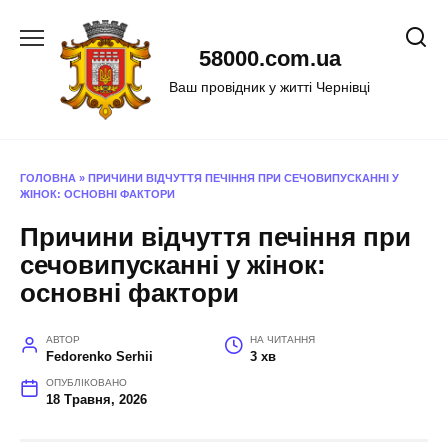
Перейти
до
58000.com.ua
вмісту
Ваш провідник у житті Чернівці
ГОЛОВНА
»
ПРИЧИНИ ВІДЧУТТЯ ПЕЧІННЯ ПРИ СЕЧОВИПУСКАННІ У
ЖІНОК: ОСНОВНІ ФАКТОРИ
Причини відчуття печіння при
сечовипусканні у жінок:
основні фактори
АВТОР
НА ЧИТАННЯ
Fedorenko Serhii
3 хв
ОПУБЛІКОВАНО
18 Травня, 2026