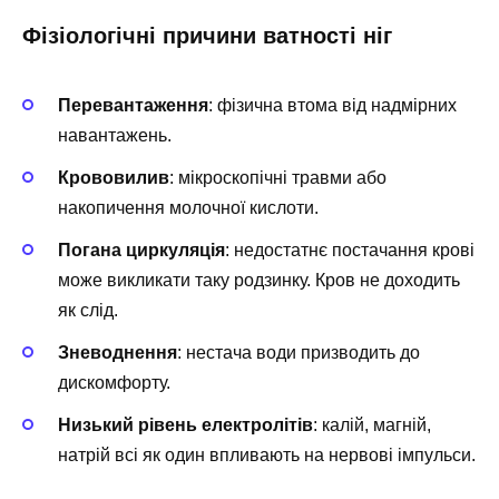
Фізіологічні причини ватності ніг
Перевантаження
: фізична втома від надмірних
навантажень.
Крововилив
: мікроскопічні травми або
накопичення молочної кислоти.
Погана циркуляція
: недостатнє постачання крові
може викликати таку родзинку. Кров не доходить
як слід.
Зневоднення
: нестача води призводить до
дискомфорту.
Низький рівень електролітів
: калій, магній,
натрій всі як один впливають на нервові імпульси.