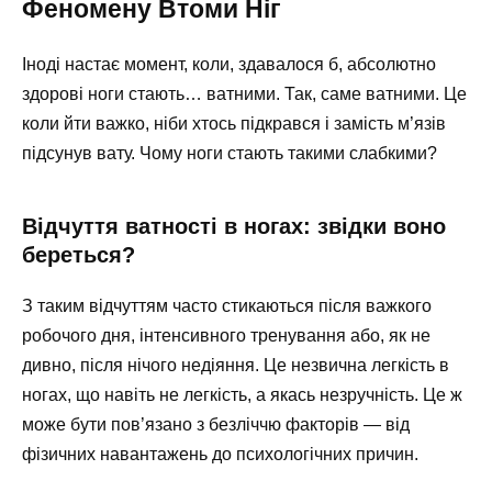
Феномену Втоми Ніг
Іноді настає момент, коли, здавалося б, абсолютно
здорові ноги стають… ватними. Так, саме ватними. Це
коли йти важко, ніби хтось підкрався і замість м’язів
підсунув вату. Чому ноги стають такими слабкими?
Відчуття ватності в ногах: звідки воно
береться?
З таким відчуттям часто стикаються після важкого
робочого дня, інтенсивного тренування або, як не
дивно, після нічого недіяння. Це незвична легкість в
ногах, що навіть не легкість, а якась незручність. Це ж
може бути пов’язано з безліччю факторів — від
фізичних навантажень до психологічних причин.