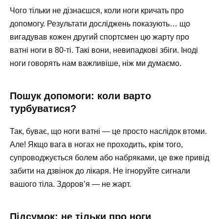
Чого тільки не дізнаєшся, коли ноги кричать про
допомогу. Результати досліджень показують… що
вигадував кожен другий спортсмен цю жарту про
ватні ноги в 80-ті. Такі вони, невипадкові збіги. Іноді
ноги говорять нам важливіше, ніж ми думаємо.
Пошук допомоги: коли варто
турбуватися?
Так, буває, що ноги ватні — це просто наслідок втоми.
Але! Якщо вага в ногах не проходить, крім того,
супроводжується болем або набряками, це вже привід
забити на дзвінок до лікаря. Не ігноруйте сигнали
вашого тіла. Здоров’я — не жарт.
Підсумок: не тільки про ноги