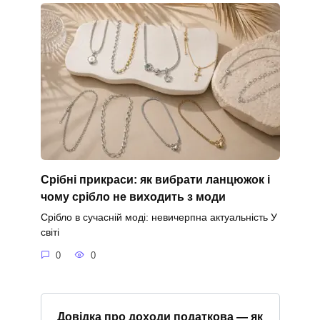
Срібні прикраси: як вибрати ланцюжок і
чому срібло не виходить з моди
Срібло в сучасній моді: невичерпна актуальність У
світі
0
0
Довідка про доходи податкова — як