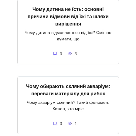
Чому дитина не їсть: основні
причини відмови від їжі та шляхи
вирішення
Чому дитина відмовляється від їжі? Смішно
думати, що
0
3
Чому обирають скляний акваріум:
переваги матеріалу для рибок
Чому акваріум скляний? Такий феномен.
Кожен, хто мріє
0
1