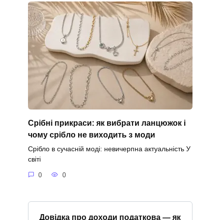
Срібні прикраси: як вибрати ланцюжок і
чому срібло не виходить з моди
Срібло в сучасній моді: невичерпна актуальність У
світі
0
0
Довідка про доходи податкова — як