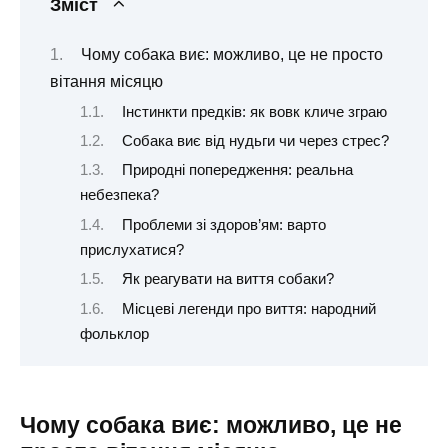
Зміст
Чому собака виє: можливо, це не просто
вітання місяцю
Інстинкти предків: як вовк кличе зграю
Собака виє від нудьги чи через стрес?
Природні попередження: реальна
небезпека?
Проблеми зі здоров’ям: варто
прислухатися?
Як реагувати на виття собаки?
Місцеві легенди про виття: народний
фольклор
Чому собака виє: можливо, це не