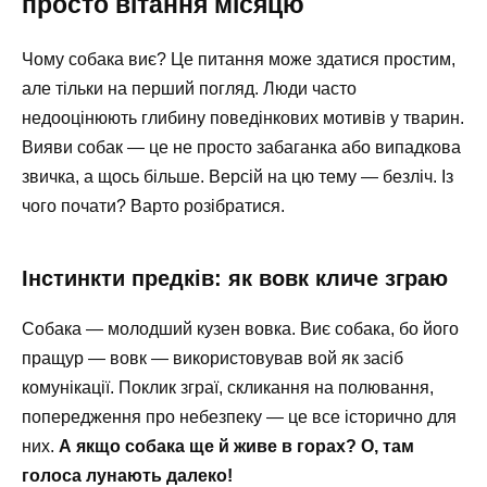
просто вітання місяцю
Чому собака виє? Це питання може здатися простим,
але тільки на перший погляд. Люди часто
недооцінюють глибину поведінкових мотивів у тварин.
Вияви собак — це не просто забаганка або випадкова
звичка, а щось більше. Версій на цю тему — безліч. Із
чого почати? Варто розібратися.
Інстинкти предків: як вовк кличе зграю
Собака — молодший кузен вовка. Виє собака, бо його
пращур — вовк — використовував вой як засіб
комунікації. Поклик зграї, скликання на полювання,
попередження про небезпеку — це все історично для
них.
А якщо собака ще й живе в горах? О, там
голоса лунають далеко!