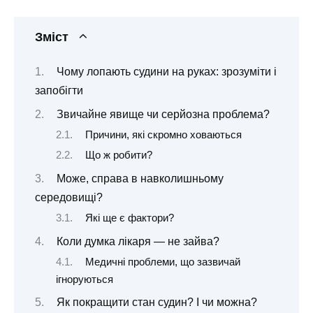
Зміст
Чому лопають судини на руках: зрозуміти і
запобігти
Звичайне явище чи серйозна проблема?
Причини, які скромно ховаються
Що ж робити?
Може, справа в навколишньому
середовищі?
Які ще є фактори?
Коли думка лікаря — не зайва?
Медичні проблеми, що зазвичай
ігноруються
Як покращити стан судин? І чи можна?