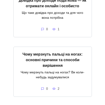
Довідка про доходи податкова — як
отримати онлайн і особисто
Що таке довідка про доходи та для чого
вона потрібна
0
1
Чому мерзнуть пальці на ногах:
основні причини та способи
вирішення
Чому мерзнуть пальці на ногах? Ви коли-
небудь задумувалися
0
2