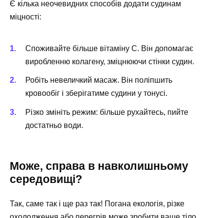
Є кілька неочевидних способів додати судинам
міцності:
Споживайте більше вітаміну C. Він допомагає
виробленню колагену, зміцнюючи стінки судин.
Робіть невеличкий масаж. Він поліпшить
кровообіг і зберігатиме судини у тонусі.
Різко змініть режим: більше рухайтесь, пийте
достатньо води.
Може, справа в навколишньому
середовищі?
Так, саме так і ще раз так! Погана екологія, різке
охолодження або перегрів може зробити ваше тіло