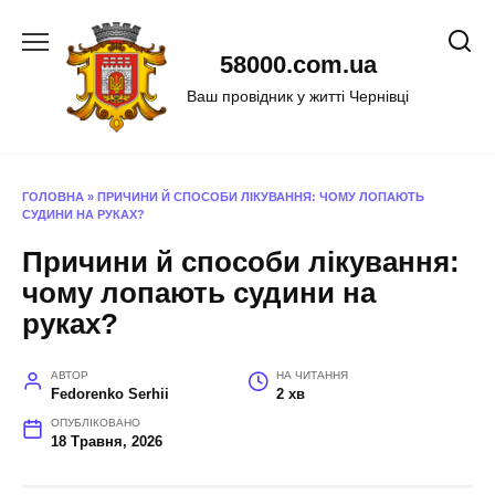
Перейти
до
58000.com.ua
вмісту
Ваш провідник у житті Чернівці
ГОЛОВНА
»
ПРИЧИНИ Й СПОСОБИ ЛІКУВАННЯ: ЧОМУ ЛОПАЮТЬ
СУДИНИ НА РУКАХ?
Причини й способи лікування:
чому лопають судини на
руках?
АВТОР
НА ЧИТАННЯ
Fedorenko Serhii
2 хв
ОПУБЛІКОВАНО
18 Травня, 2026