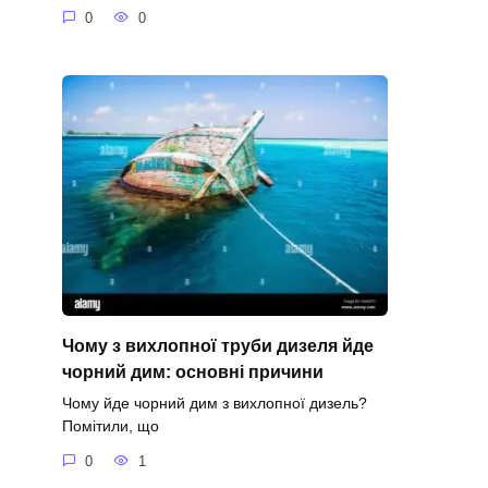
0
0
Чому з вихлопної труби дизеля йде
чорний дим: основні причини
Чому йде чорний дим з вихлопної дизель?
Помітили, що
0
1