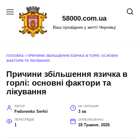
Перейти
до
58000.com.ua
вмісту
Ваш провідник у житті Чернівці
ГОЛОВНА
»
ПРИЧИНИ ЗБІЛЬШЕННЯ ЯЗИЧКА В ГОРЛІ: ОСНОВНІ
ФАКТОРИ ТА ЛІКУВАННЯ
Причини збільшення язичка в
горлі: основні фактори та
лікування
АВТОР
НА ЧИТАННЯ
Fedorenko Serhii
3 хв
ПЕРЕГЛЯДІВ
ОПУБЛІКОВАНО
1
18 Травня, 2026