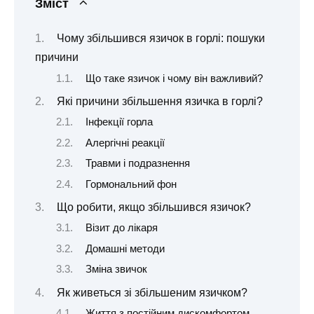
Зміст
Чому збільшився язичок в горлі: пошуки
причини
Що таке язичок і чому він важливий?
Які причини збільшення язичка в горлі?
Інфекції горла
Алергічні реакції
Травми і подразнення
Гормональний фон
Що робити, якщо збільшився язичок?
Візит до лікаря
Домашні методи
Зміна звичок
Як живеться зі збільшеним язичком?
Життя з постійним дискомфортом