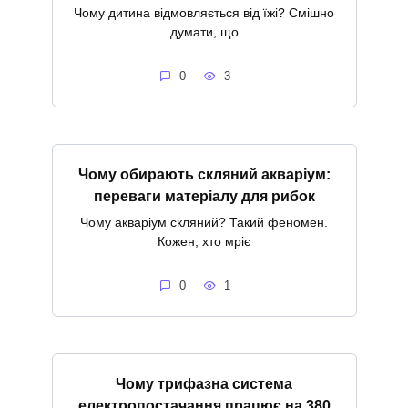
Чому дитина відмовляється від їжі? Смішно
думати, що
0
3
Чому обирають скляний акваріум:
переваги матеріалу для рибок
Чому акваріум скляний? Такий феномен.
Кожен, хто мріє
0
1
Чому трифазна система
електропостачання працює на 380