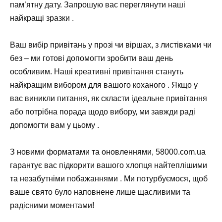
пам’ятну дату. Запрошую вас переглянути наші
найкращі зразки .
Ваш вибір привітань у прозі чи віршах, з листівками чи
без – ми готові допомогти зробити ваш день
особливим. Наші креативні привітання стануть
найкращим вибором для вашого коханого . Якщо у
вас виникли питання, як скласти ідеальне привітання
або потрібна порада щодо вибору, ми завжди раді
допомогти вам у цьому .
З новими форматами та оновленнями, 58000.com.ua
гарантує вас підкорити вашого хлопця найтеплішими
та незабутніми побажаннями . Ми потурбуємося, щоб
ваше свято було наповнене лише щасливими та
радісними моментами!