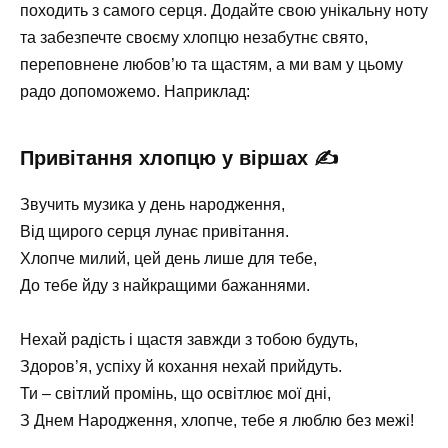
походить з самого серця. Додайте свою унікальну ноту
та забезпечте своєму хлопцю незабутнє свято,
переповнене любов’ю та щастям, а ми вам у цьому
радо допоможемо. Наприклад:
Привітання хлопцю у віршах ✍️
Звучить музика у день народження,
Від щирого серця лунає привітання.
Хлопче милий, цей день лише для тебе,
До тебе йду з найкращими бажаннями.
Нехай радість і щастя завжди з тобою будуть,
Здоров’я, успіху й кохання нехай прийдуть.
Ти – світлий промінь, що освітлює мої дні,
З Днем Народження, хлопче, тебе я люблю без межі!