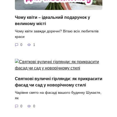
Чому квіти – ідеальний подарунок у
великому місті
Чому квіти завжди доречні? Вітаю всіх любителів
краси
0
1
Святкові вуличні гірлянди: як прикрасити
фасад чи сад у новорічному стилі
Чарівне свято на фасаді вашого будинку Шукаєте,
як
0
0