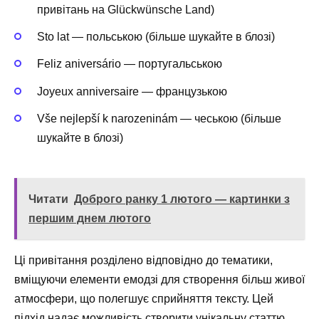
привітань на Glückwünsche Land)
Sto lat — польською (більше шукайте в блозі)
Feliz aniversário — португальською
Joyeux anniversaire — французькою
Vše nejlepší k narozeninám — чеською (більше
шукайте в блозі)
Читати
Доброго ранку 1 лютого — картинки з
першим днем лютого
Ці привітання розділено відповідно до тематики,
вміщуючи елементи емодзі для створення більш живої
атмосфери, що полегшує сприйняття тексту. Цей
підхід надає можливість створити унікальну статтю,