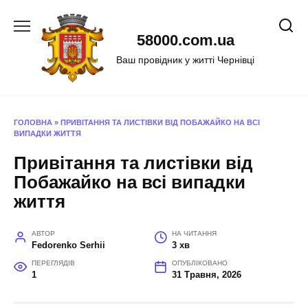
Перейти
до
58000.com.ua
вмісту
Ваш провідник у житті Чернівці
ГОЛОВНА
»
ПРИВІТАННЯ ТА ЛИСТІВКИ ВІД ПОБАЖАЙКО НА ВСІ
ВИПАДКИ ЖИТТЯ
Привітання та листівки від
Побажайко на всі випадки
життя
АВТОР
НА ЧИТАННЯ
Fedorenko Serhii
3 хв
ПЕРЕГЛЯДІВ
ОПУБЛІКОВАНО
1
31 Травня, 2026