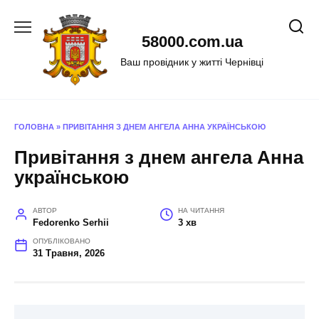
Перейти
до
58000.com.ua
вмісту
Ваш провідник у житті Чернівці
ГОЛОВНА
»
ПРИВІТАННЯ З ДНЕМ АНГЕЛА АННА УКРАЇНСЬКОЮ
Привітання з днем ангела Анна
українською
АВТОР
НА ЧИТАННЯ
Fedorenko Serhii
3 хв
ОПУБЛІКОВАНО
31 Травня, 2026