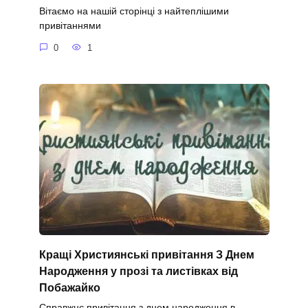
Вітаємо на нашій сторінці з найтеплішими
привітаннями
0
1
Кращі Християнські привітання З Днем
Народження у прозі та листівках від
Побажайко
Справжнє привітання з днем народження в