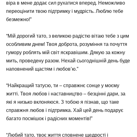
віра в мене додає сил рухатися вперед. Неможливо
переоцінити твою підтримку і мудрість. Люблю тебе
безмежно!”
“Мій дорогий тато, з великою радістю вітаю тебе з цим
особливим днем! Твоя доброта, розуміння та почуття
гумору роблять мій світ яскравішим. Дякую за кожну
мить, проведену разом. Нехай сьогоднішній день буде
наповнений щастям і любов’ю.”
“Найкращий татусю, ти – справжнє сонце у моєму
житті. Твоя любов і наставництво – безцінні дари, за
які я низько вклоняюся. З тобою я пізнав, що таке
справжня любов і підтримка. Хай цей день подарує
багато посмішок і радісних моментів!”
“Любий тато, твоє життя сповнене щедрості і