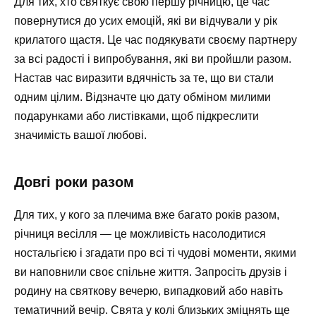
Для тих, хто святкує свою першу річницю, це час
повернутися до усих емоцій, які ви відчували у рік
крилатого щастя. Це час подякувати своєму партнеру
за всі радості і випробування, які ви пройшли разом.
Настав час виразити вдячність за те, що ви стали
одним цілим. Відзначте цю дату обміном милими
подарунками або листівками, щоб підкреслити
значимість вашої любові.
Довгі роки разом
Для тих, у кого за плечима вже багато років разом,
річниця весілля — це можливість насолодитися
ностальгією і згадати про всі ті чудові моменти, якими
ви наповнили своє спільне життя. Запросіть друзів і
родину на святкову вечерю, випадковий або навіть
тематичний вечір. Свята у колі близьких зміцнять ще