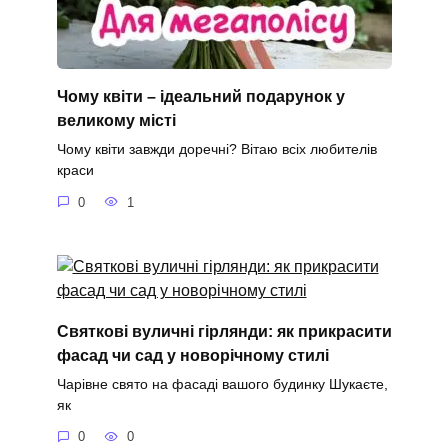
Чому квіти – ідеальний подарунок у
великому місті
Чому квіти завжди доречні? Вітаю всіх любителів
краси
0
1
Святкові вуличні гірлянди: як прикрасити
фасад чи сад у новорічному стилі
Чарівне свято на фасаді вашого будинку Шукаєте,
як
0
0