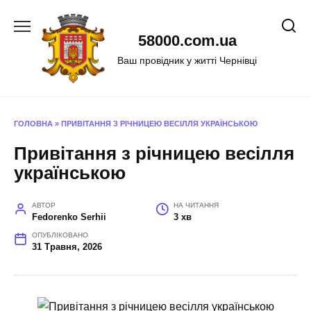
Перейти
до
58000.com.ua
вмісту
Ваш провідник у житті Чернівці
ГОЛОВНА
»
ПРИВІТАННЯ З РІЧНИЦЕЮ ВЕСІЛЛЯ УКРАЇНСЬКОЮ
Привітання з річницею весілля
українською
АВТОР
НА ЧИТАННЯ
Fedorenko Serhii
3 хв
ОПУБЛІКОВАНО
31 Травня, 2026