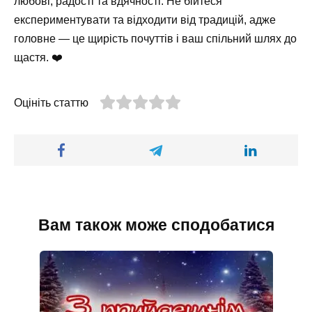
любові, радості та вдячності. Не бійтеся
експериментувати та відходити від традицій, адже
головне — це щирість почуттів і ваш спільний шлях до
щастя. ❤️
Оцініть статтю
Вам також може сподобатися