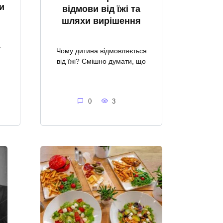
и
відмови від їжі та
шляхи вирішення
а
Чому дитина відмовляється
від їжі? Смішно думати, що
0
3