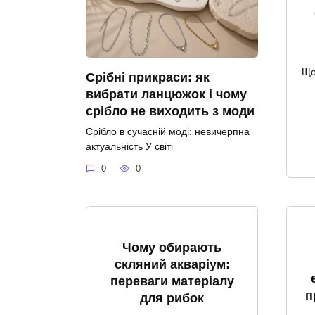
Що
Срібні прикраси: як
вибрати ланцюжок і чому
срібло не виходить з моди
Срібло в сучасній моді: невичерпна
актуальність У світі
0
0
Чому обирають
скляний акваріум:
переваги матеріалу
п
для рибок