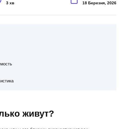
3 хв
18 Березня, 2026
емость
тистика
лько живут?