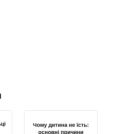
я
ці
Чому дитина не їсть:
основні причини