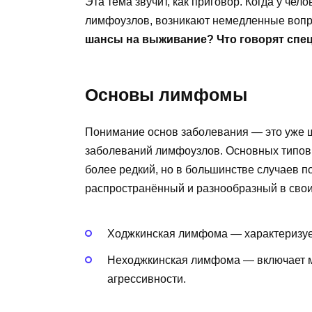
Эта тема звучит, как приговор. Когда у чел
лимфоузлов, возникают немедленные воп
шансы на выживание? Что говорят спе
Основы лимфомы
Понимание основ заболевания — это уже 
заболеваний лимфоузлов. Основных типо
более редкий, но в большинстве случаев 
распространённый и разнообразный в сво
Ходжкинская лимфома — характеризует
Неходжкинская лимфома — включает м
агрессивности.