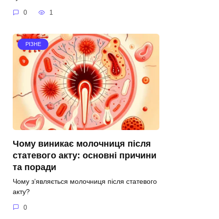
0
1
РІЗНЕ
Чому виникає молочниця після
статевого акту: основні причини
та поради
Чому з’являється молочниця після статевого
акту?
0