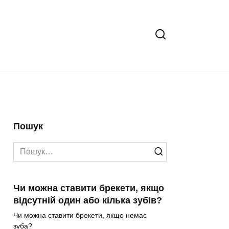
Пошук
Search
for:
Чи можна ставити брекети, якщо
відсутній один або кілька зубів?
Чи можна ставити брекети, якщо немає
зуба?