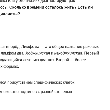
овека или у его близких диагностируют рак
росы.
Сколько времени осталось жить? Есть ли
циалисты?
шаг вперёд. Лимфома — это общее название раковых
в лимфом два:
Ходжкинская
и
неходжкинская
. Первый
поддающийся лечению диагноз. Второй — более
их формах.
ся присутствием специфических клеток.
ножество подтипов с разной степенью