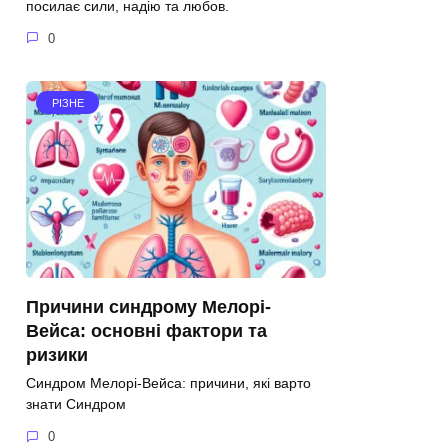
посилає сили, надію та любов.
0
РІЗНЕ
Причини синдрому Мелорі-
Вейса: основні фактори та
ризики
Синдром Мелорі-Вейса: причини, які варто
знати Синдром
0