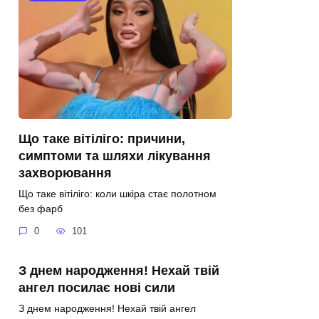
Що таке вітіліго: причини,
симптоми та шляхи лікування
захворювання
Що таке вітіліго: коли шкіра стає полотном
без фарб
0
101
З днем народження! Нехай твій
ангел посилає нові сили
З днем народження! Нехай твій ангел