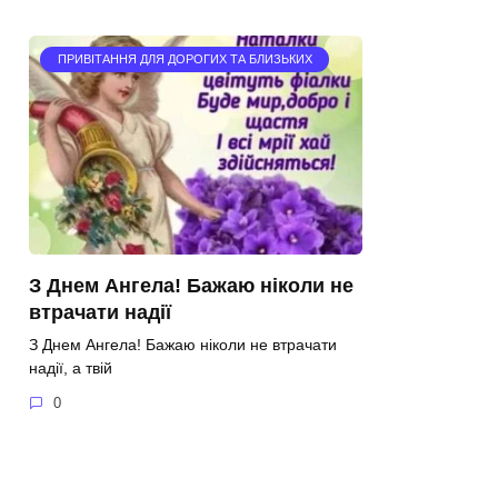
ПРИВІТАННЯ ДЛЯ ДОРОГИХ ТА БЛИЗЬКИХ
З Днем Ангела! Бажаю ніколи не
втрачати надії
З Днем Ангела! Бажаю ніколи не втрачати
надії, а твій
0