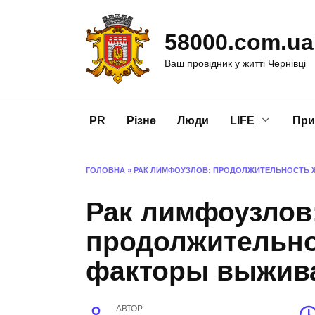
Перейти
до
58000.com.ua
вмісту
Ваш провідник у житті Чернівці
PR
Різне
Люди
LIFE
При
ГОЛОВНА
»
РАК ЛИМФОУЗЛОВ: ПРОДОЛЖИТЕЛЬНОСТЬ 
Рак лимфоузлов
продолжительно
факторы выжив
АВТОР