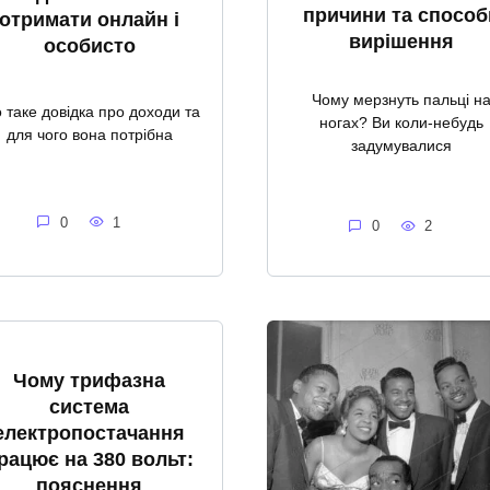
причини та способ
отримати онлайн і
вирішення
особисто
Чому мерзнуть пальці н
 таке довідка про доходи та
ногах? Ви коли-небудь
для чого вона потрібна
задумувалися
0
1
0
2
Чому трифазна
система
електропостачання
рацює на 380 вольт:
пояснення