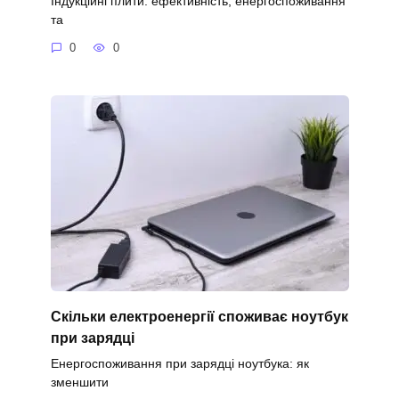
Індукційні плити: ефективність, енергоспоживання
та
0
0
Скільки електроенергії споживає ноутбук
при зарядці
Енергоспоживання при зарядці ноутбука: як
зменшити