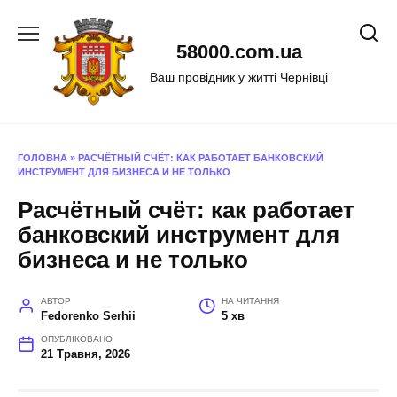
Перейти
до
58000.com.ua
вмісту
Ваш провідник у житті Чернівці
ГОЛОВНА
»
РАСЧЁТНЫЙ СЧЁТ: КАК РАБОТАЕТ БАНКОВСКИЙ
ИНСТРУМЕНТ ДЛЯ БИЗНЕСА И НЕ ТОЛЬКО
Расчётный счёт: как работает
банковский инструмент для
бизнеса и не только
АВТОР
НА ЧИТАННЯ
Fedorenko Serhii
5 хв
ОПУБЛІКОВАНО
21 Травня, 2026