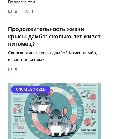
Вопрос о том
0
1
Продолжительность жизни
крысы дамбо: сколько лет живет
питомец?
Сколько живет крыса дамбо? Крыса дамбо,
известная своими
0
UNCATEGORIZED