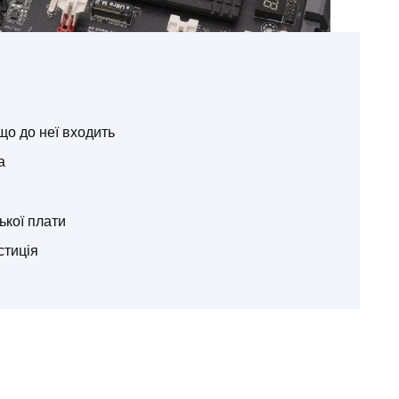
що до неї входить
а
ької плати
стиція