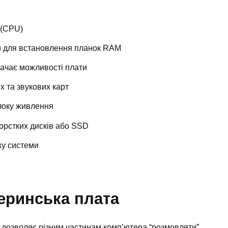
 (CPU)
ти для встановлення планок RAM
ачає можливості плати
 та звукових карт
локу живлення
орстких дисків або SSD
ку системи
еринська плата
 дозволяє різним частинам комп’ютера “розмовляти”