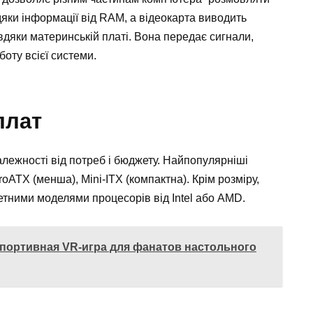
яки інформації від RAM, а відеокарта виводить
дяки материнській платі. Вона передає сигнали,
оту всієї системи.
плат
алежності від потреб і бюджету. Найпопулярніші
ATX (менша), Mini-ITX (компактна). Крім розміру,
ретними моделями процесорів від Intel або AMD.
 спортивная VR-игра для фанатов настольного