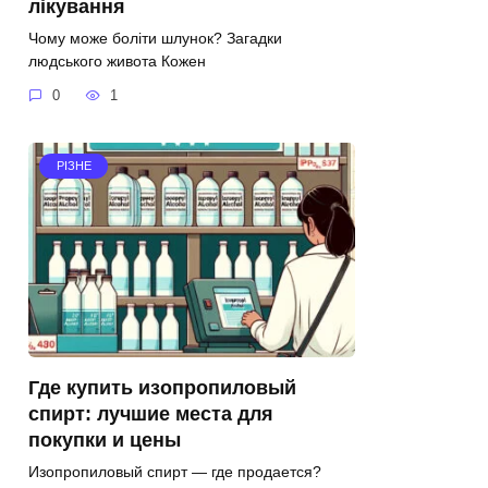
лікування
Чому може боліти шлунок? Загадки
людського живота Кожен
0
1
РІЗНЕ
Где купить изопропиловый
спирт: лучшие места для
покупки и цены
Изопропиловый спирт — где продается?