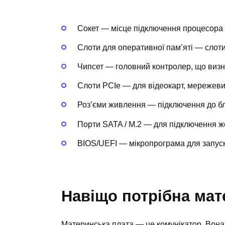
Сокет — місце підключення процесора
Слоти для оперативної пам’яті — сло
Чипсет — головний контролер, що визн
Слоти PCIe — для відеокарт, мережевих
Роз’єми живлення — підключення до б
Порти SATA / M.2 — для підключення ж
BIOS/UEFI — мікропрограма для запус
Навіщо потрібна мат
Материнська плата — це комунікатор. Вона