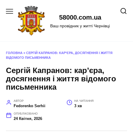
Перейти
до
58000.com.ua
вмісту
Ваш провідник у житті Чернівці
ГОЛОВНА
»
СЕРГІЙ КАПРАНОВ: КАР’ЄРА, ДОСЯГНЕННЯ І ЖИТТЯ
ВІДОМОГО ПИСЬМЕННИКА
Сергій Капранов: кар’єра,
досягнення і життя відомого
письменника
АВТОР
НА ЧИТАННЯ
Fedorenko Serhii
3 хв
ОПУБЛІКОВАНО
24 Квітня, 2026