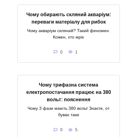
Чому обирають скляний акваріум:
переваги матеріалу для рибок
Чому акваріум скляний? Такий феномен.
Кожен, хто мріє
0
1
Чому трифазна система
електропостачання працює на 380
вольт: пояснення
Чому 3 фази мають 380 вольт Знаєте, от
буває таке
0
5