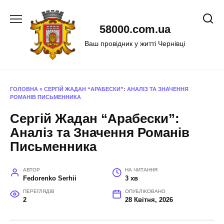
Перейти
до
58000.com.ua
вмісту
Ваш провідник у житті Чернівці
ГОЛОВНА
»
СЕРГІЙ ЖАДАН “АРАБЕСКИ”: АНАЛІЗ ТА ЗНАЧЕННЯ
РОМАНІВ ПИСЬМЕННИКА
Сергій Жадан “Арабески”:
Аналіз та Значення Романів
Письменника
АВТОР
НА ЧИТАННЯ
Fedorenko Serhii
3 хв
ПЕРЕГЛЯДІВ
ОПУБЛІКОВАНО
2
28 Квітня, 2026