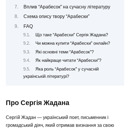
Вплив “Арабесок” на сучасну літературу
Схема опису твору “Арабески”
FAQ
Що таке “Арабески” Сергія Жадана?
Чи можна купити “Арабески” онлайн?
Які основні теми “Арабесок”?
Як найкраще читати “Арабески”?
Яка роль “Арабесок” у сучасній
українській літературі?
Про Сергія Жадана
Сергій Жадан — український поет, письменник і
громадський діяч, який отримав визнання за свою