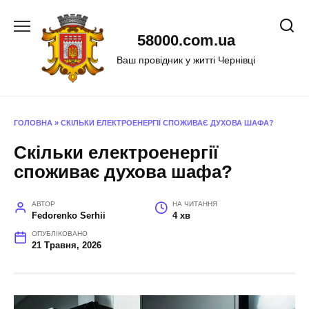
Перейти
до
58000.com.ua
вмісту
Ваш провідник у житті Чернівці
ГОЛОВНА
»
СКІЛЬКИ ЕЛЕКТРОЕНЕРГІЇ СПОЖИВАЄ ДУХОВА ШАФА?
Скільки електроенергії
споживає духова шафа?
АВТОР
НА ЧИТАННЯ
Fedorenko Serhii
4 хв
ОПУБЛІКОВАНО
21 Травня, 2026