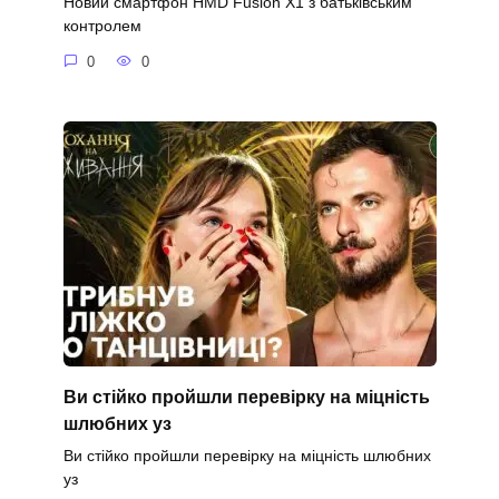
Новий смартфон HMD Fusion X1 з батьківським
контролем
0
0
Ви стійко пройшли перевірку на міцність
шлюбних уз
Ви стійко пройшли перевірку на міцність шлюбних
уз