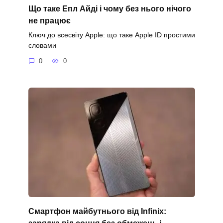
Що таке Епл Айді і чому без нього нічого
не працює
Ключ до всесвіту Apple: що таке Apple ID простими
словами
0
0
Смартфон майбутнього від Infinix:
зарядка від сонця без обмежень і