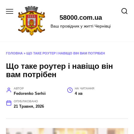
Перейти
до
58000.com.ua
вмісту
Ваш провідник у житті Чернівці
ГОЛОВНА
»
ЩО ТАКЕ РОУТЕР І НАВІЩО ВІН ВАМ ПОТРІБЕН
Що таке роутер і навіщо він
вам потрібен
АВТОР
НА ЧИТАННЯ
Fedorenko Serhii
4 хв
ОПУБЛІКОВАНО
21 Травня, 2026