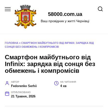
Перейти
до
58000.com.ua
вмісту
Ваш провідник у житті Чернівці
ГОЛОВНА
»
СМАРТФОН МАЙБУТНЬОГО ВІД INFINIX: ЗАРЯДКА ВІД
СОНЦЯ БЕЗ ОБМЕЖЕНЬ І КОМПРОМІСІВ
Смартфон майбутнього від
Infinix: зарядка від сонця без
обмежень і компромісів
АВТОР
НА ЧИТАННЯ
Fedorenko Serhii
4 хв
ОПУБЛІКОВАНО
21 Травня, 2026